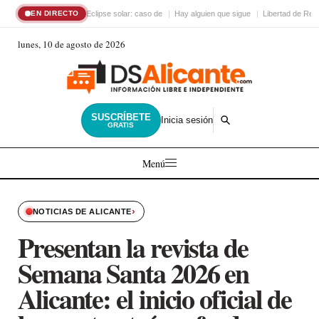
Eclipse solar: caso de
Hay alguien que sigue
Libertad de Reli
EN DIRECTO
lunes, 10 de agosto de 2026
SUSCRÍBETE
Inicia sesión
GRATIS
Menú
›
NOTICIAS DE ALICANTE
Presentan la revista de
Semana Santa 2026 en
Alicante: el inicio oficial de