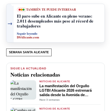
TAMBIÉN TE PUEDE INTERESAR
El paro sube en Alicante en pleno verano:
2.011 desempleados más pese al récord de
→
trabajadores
Seguir leyendo
DSAlicante.com
SEMANA SANTA ALICANTE
SIGUE LA ACTUALIDAD
Noticias relacionadas
NOTICIAS DE ALICANTE
La manifestación del Orgullo
LGTBI Alicante 2026 estrenará
salida desde la Avenida de
Maisonnave para ganar visibilidad
Hace 3 semanas
y convertir el inicio de la marcha en
una gran celebración de la
NOTICIAS DE ALICANTE