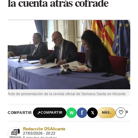
la cuenta atrás cofrade
Acto de presentación de la revista oficial de Semana Santa en Alicante
f
♡
0
↗
W
𝕏
COMPARTIR
↓
COMPARTIR
MÁS
Redacción DSAlicante
27/03/2026 - 20:22
5 minutos de lectura