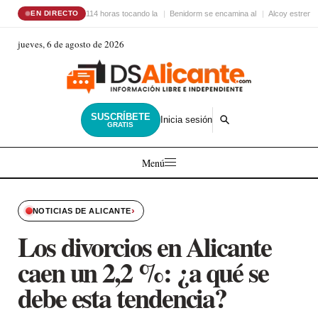
114 horas tocando la
Benidorm se encamina al
Alcoy estrena
EN DIRECTO
jueves, 6 de agosto de 2026
SUSCRÍBETE
Inicia sesión
GRATIS
Menú
›
NOTICIAS DE ALICANTE
Los divorcios en Alicante
caen un 2,2 %: ¿a qué se
debe esta tendencia?