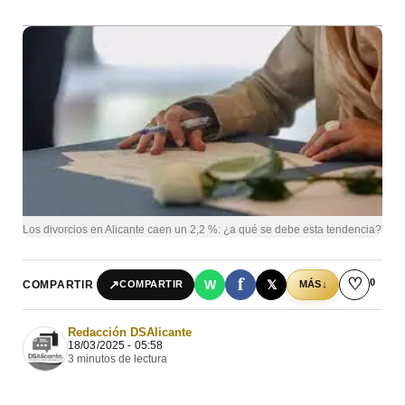
Los divorcios en Alicante caen un 2,2 %: ¿a qué se debe esta tendencia?
f
♡
0
↗
W
𝕏
COMPARTIR
↓
COMPARTIR
MÁS
Redacción DSAlicante
18/03/2025 - 05:58
3 minutos de lectura