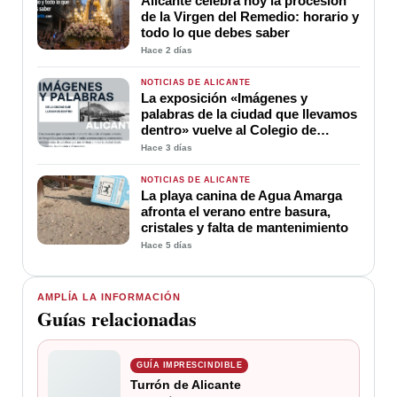
Alicante celebra hoy la procesión
de la Virgen del Remedio: horario y
todo lo que debes saber
Hace 2 días
NOTICIAS DE ALICANTE
La exposición «Imágenes y
palabras de la ciudad que llevamos
dentro» vuelve al Colegio de
Médicos de Alicante
Hace 3 días
NOTICIAS DE ALICANTE
La playa canina de Agua Amarga
afronta el verano entre basura,
cristales y falta de mantenimiento
Hace 5 días
AMPLÍA LA INFORMACIÓN
Guías relacionadas
GUÍA IMPRESCINDIBLE
Turrón de Alicante