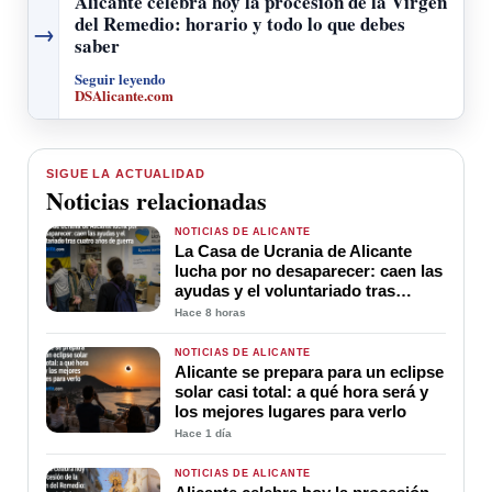
Alicante celebra hoy la procesión de la Virgen
del Remedio: horario y todo lo que debes
→
saber
Seguir leyendo
DSAlicante.com
SIGUE LA ACTUALIDAD
Noticias relacionadas
NOTICIAS DE ALICANTE
La Casa de Ucrania de Alicante
lucha por no desaparecer: caen las
ayudas y el voluntariado tras
cuatro años de guerra
Hace 8 horas
NOTICIAS DE ALICANTE
Alicante se prepara para un eclipse
solar casi total: a qué hora será y
los mejores lugares para verlo
Hace 1 día
NOTICIAS DE ALICANTE