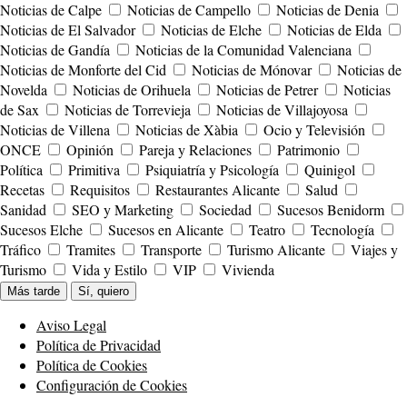
Noticias de Calpe
Noticias de Campello
Noticias de Denia
Noticias de El Salvador
Noticias de Elche
Noticias de Elda
Noticias de Gandía
Noticias de la Comunidad Valenciana
Noticias de Monforte del Cid
Noticias de Mónovar
Noticias de
Novelda
Noticias de Orihuela
Noticias de Petrer
Noticias
de Sax
Noticias de Torrevieja
Noticias de Villajoyosa
Noticias de Villena
Noticias de Xàbia
Ocio y Televisión
ONCE
Opinión
Pareja y Relaciones
Patrimonio
Política
Primitiva
Psiquiatría y Psicología
Quinigol
Recetas
Requisitos
Restaurantes Alicante
Salud
Sanidad
SEO y Marketing
Sociedad
Sucesos Benidorm
Sucesos Elche
Sucesos en Alicante
Teatro
Tecnología
Tráfico
Tramites
Transporte
Turismo Alicante
Viajes y
Turismo
Vida y Estilo
VIP
Vivienda
Más tarde
Sí, quiero
Aviso Legal
Política de Privacidad
Política de Cookies
Configuración de Cookies