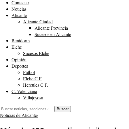
Contactar
Noticias
Alicante
Alicante Ciudad
Alicante Provincia
Sucesos en Alicante
Benidorm
Elche
Sucesos Elche
Opinión
Deportes
Fútbol
Elche C.F.
Hercules C.F.
C. Valenciana
Villajoyosa
Buscar:
Buscar
Noticias de Alicante
›