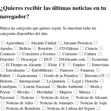
¿Quieres recibir las últimas noticias en tu
navegador?
Marca las categorías que quieres seguir. Se muestran todas las
categorías disponibles del sitio.
Agricultura
Alicante Ciudad
Alicante Provincia
Apodos
Belleza
Bonoloto
CD Eldense
Ciencia
Comercio
Conciertos y Eventos
Consumo
Cultura
Deportes
Descargar
DGT
DSAlicante.com
Economía
El Tiempo en Alicante
Elche .C.F.
Empleo
Entrevistas
Eurodreams
EuroMillones
Famosos
Finanzas
Fútbol
Gastronomía
Gordo de la Primitiva
Hércules CF
Historia
Internacional
La Quiniela
Legal y Derecho
ListaSpam
Lotería Nacional
Medio Ambiente
Moda y
Poesía
Móviles
Movilidad
Mujeres
Música
Nacional
Noticias
Noticias de Alcoy
Noticias de Alicante
Noticias de Altea
Noticias de Animales
Noticias de Aspe
Noticias de Benidorm
Noticias de Callosa del Segura