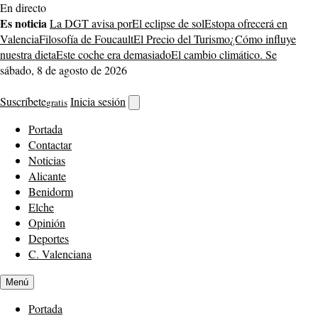
Saltar
En directo
al
Es noticia
La DGT avisa por
El eclipse de sol
Estopa ofrecerá en
contenido
Valencia
Filosofía de Foucault
El Precio del Turismo
¿Cómo influye
nuestra dieta
Este coche era demasiado
El cambio climático. Se
sábado, 8 de agosto de 2026
Suscríbete
Inicia sesión
gratis
Abrir
buscador
Portada
Contactar
Noticias
Alicante
Benidorm
Elche
Opinión
Deportes
C. Valenciana
Menú
Portada