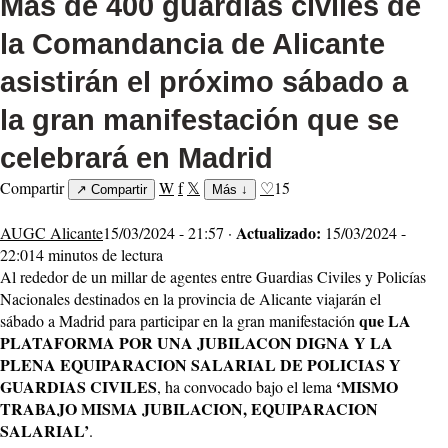
Más de 400 guardias civiles de
la Comandancia de Alicante
asistirán el próximo sábado a
la gran manifestación que se
celebrará en Madrid
Compartir
W
f
𝕏
♡
15
↗
Compartir
Más
↓
Actualizado:
AUGC Alicante
15/03/2024 - 21:57 ·
15/03/2024 -
22:01
4 minutos de lectura
Al rededor de un millar de agentes entre Guardias Civiles y Policías
Nacionales destinados en la provincia de Alicante viajarán el
que LA
sábado a Madrid para participar en la gran manifestación
PLATAFORMA POR UNA JUBILACON DIGNA Y LA
PLENA EQUIPARACION SALARIAL DE POLICIAS Y
GUARDIAS CIVILES
‘MISMO
, ha convocado bajo el lema
TRABAJO MISMA JUBILACION, EQUIPARACION
SALARIAL’
.