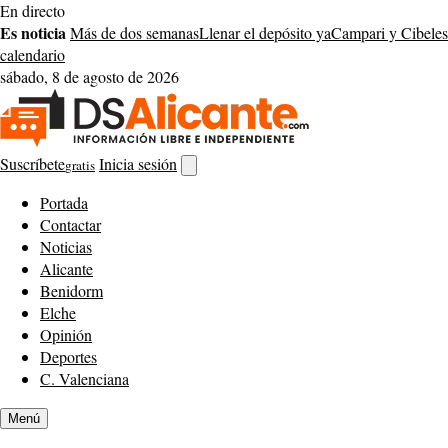
Saltar
En directo
al
Es noticia
Más de dos semanas
Llenar el depósito ya
Campari y Cibeles
contenido
calendario
sábado, 8 de agosto de 2026
Suscríbete
Inicia sesión
gratis
Abrir
buscador
Portada
Contactar
Noticias
Alicante
Benidorm
Elche
Opinión
Deportes
C. Valenciana
Menú