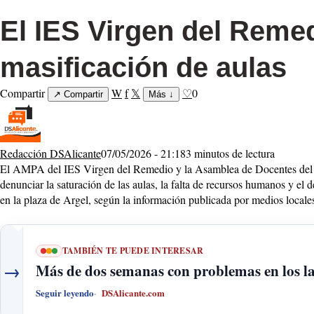
El IES Virgen del Remed
masificación de aulas
Compartir
W
f
𝕏
♡
0
↗
Compartir
Más
↓
Redacción DSAlicante
07/05/2026 - 21:18
3 minutos de lectura
El AMPA del IES Virgen del Remedio y la Asamblea de Docentes del ce
denunciar la saturación de las aulas, la falta de recursos humanos y el d
en la plaza de Argel, según la información publicada por medios locale
TAMBIÉN TE PUEDE INTERESAR
→
Más de dos semanas con problemas en los la
Seguir leyendo
DSAlicante.com