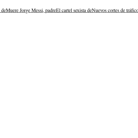
 de
Muere Jorge Messi, padre
El cartel sexista de
Nuevos cortes de tráfic