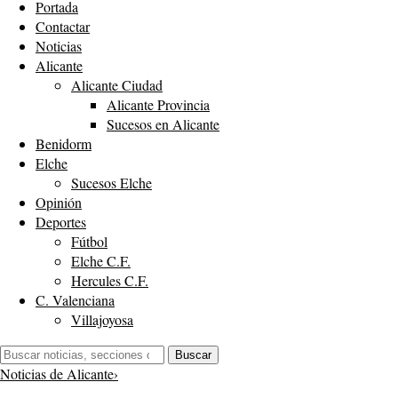
Portada
Contactar
Noticias
Alicante
Alicante Ciudad
Alicante Provincia
Sucesos en Alicante
Benidorm
Elche
Sucesos Elche
Opinión
Deportes
Fútbol
Elche C.F.
Hercules C.F.
C. Valenciana
Villajoyosa
Buscar:
Buscar
Noticias de Alicante
›