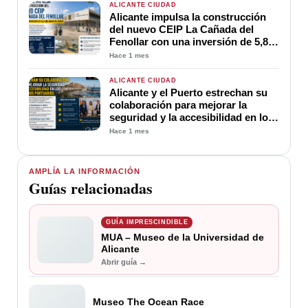
ALICANTE CIUDAD
Alicante impulsa la construcción
del nuevo CEIP La Cañada del
Fenollar con una inversión de 5,8
millones de euros
Hace 1 mes
ALICANTE CIUDAD
Alicante y el Puerto estrechan su
colaboración para mejorar la
seguridad y la accesibilidad en los
espacios portuarios
Hace 1 mes
AMPLÍA LA INFORMACIÓN
Guías relacionadas
GUÍA IMPRESCINDIBLE
MUA – Museo de la Universidad de
Alicante
Abrir guía →
Museo The Ocean Race