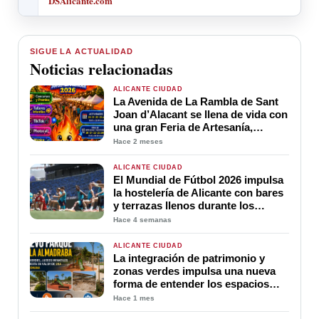
DSAlicante.com
SIGUE LA ACTUALIDAD
Noticias relacionadas
ALICANTE CIUDAD
La Avenida de La Rambla de Sant
Joan d’Alacant se llena de vida con
una gran Feria de Artesanía,
Gastronomía y Actividades para
Hace 2 meses
toda la familia durante las
Hogueras 2026
ALICANTE CIUDAD
El Mundial de Fútbol 2026 impulsa
la hostelería de Alicante con bares
y terrazas llenos durante los
partidos de España
Hace 4 semanas
ALICANTE CIUDAD
La integración de patrimonio y
zonas verdes impulsa una nueva
forma de entender los espacios
públicos en Alicante
Hace 1 mes