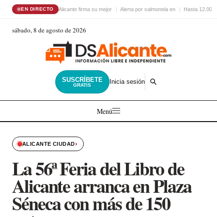
Alicante firma su mejor
Alerta por salmonela en
Hasta 12.000 
EN DIRECTO
sábado, 8 de agosto de 2026
SUSCRÍBETE
Inicia sesión
GRATIS
Menú
›
ALICANTE CIUDAD
La 56ª Feria del Libro de
Alicante arranca en Plaza
Séneca con más de 150