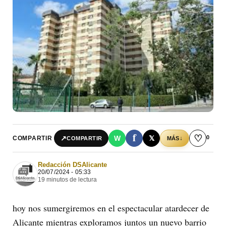
f
♡
0
↗
W
𝕏
COMPARTIR
↓
COMPARTIR
MÁS
Redacción DSAlicante
20/07/2024 - 05:33
19 minutos de lectura
hoy nos sumergiremos en el espectacular atardecer de
Alicante mientras exploramos juntos un nuevo barrio