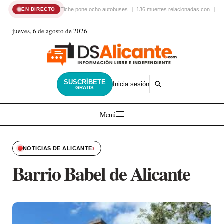
Elche pone ocho autobuses
136 muertes relacionadas con
El
EN DIRECTO
jueves, 6 de agosto de 2026
SUSCRÍBETE
Inicia sesión
GRATIS
Menú
›
NOTICIAS DE ALICANTE
Barrio Babel de Alicante