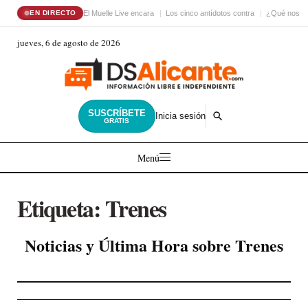
El Muelle Live encara
Los cinco antídotos contra
¿Qué nos ha
EN DIRECTO
jueves, 6 de agosto de 2026
SUSCRÍBETE
Inicia sesión
GRATIS
Menú
Etiqueta:
Trenes
Noticias y Última Hora sobre Trenes