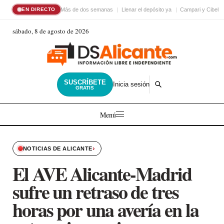
Más de dos semanas
Llenar el depósito ya
Campari y Cibele
EN DIRECTO
sábado, 8 de agosto de 2026
SUSCRÍBETE
Inicia sesión
GRATIS
Menú
›
NOTICIAS DE ALICANTE
El AVE Alicante-Madrid
sufre un retraso de tres
horas por una avería en la