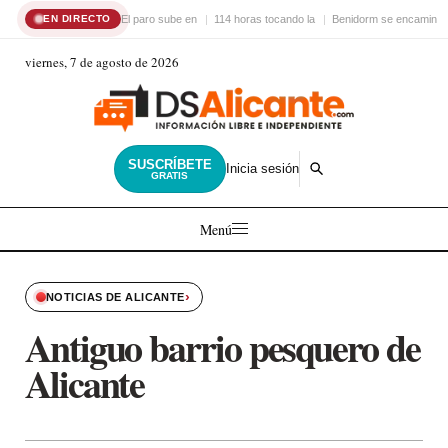
El paro sube en
114 horas tocando la
Benidorm se encamina 
EN DIRECTO
viernes, 7 de agosto de 2026
SUSCRÍBETE
Inicia sesión
GRATIS
Menú
›
NOTICIAS DE ALICANTE
Antiguo barrio pesquero de
Alicante