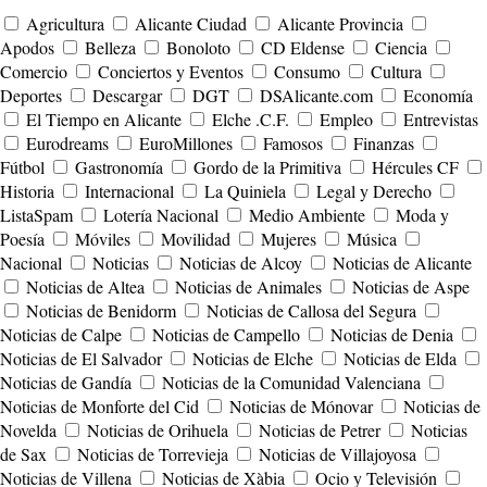
Agricultura
Alicante Ciudad
Alicante Provincia
Apodos
Belleza
Bonoloto
CD Eldense
Ciencia
Comercio
Conciertos y Eventos
Consumo
Cultura
Deportes
Descargar
DGT
DSAlicante.com
Economía
El Tiempo en Alicante
Elche .C.F.
Empleo
Entrevistas
Eurodreams
EuroMillones
Famosos
Finanzas
Fútbol
Gastronomía
Gordo de la Primitiva
Hércules CF
Historia
Internacional
La Quiniela
Legal y Derecho
ListaSpam
Lotería Nacional
Medio Ambiente
Moda y
Poesía
Móviles
Movilidad
Mujeres
Música
Nacional
Noticias
Noticias de Alcoy
Noticias de Alicante
Noticias de Altea
Noticias de Animales
Noticias de Aspe
Noticias de Benidorm
Noticias de Callosa del Segura
Noticias de Calpe
Noticias de Campello
Noticias de Denia
Noticias de El Salvador
Noticias de Elche
Noticias de Elda
Noticias de Gandía
Noticias de la Comunidad Valenciana
Noticias de Monforte del Cid
Noticias de Mónovar
Noticias de
Novelda
Noticias de Orihuela
Noticias de Petrer
Noticias
de Sax
Noticias de Torrevieja
Noticias de Villajoyosa
Noticias de Villena
Noticias de Xàbia
Ocio y Televisión