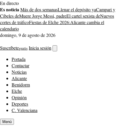
Saltar
En directo
al
Es noticia
Más de dos semanas
Llenar el depósito ya
Campari y
contenido
Cibeles de
Muere Jorge Messi, padre
El cartel sexista de
Nuevos
cortes de tráfico
Fiestas de Elche 2026:
Alicante cambia el
calendario
domingo, 9 de agosto de 2026
Suscríbete
Inicia sesión
gratis
Abrir
buscador
Portada
Contactar
Noticias
Alicante
Benidorm
Elche
Opinión
Deportes
C. Valenciana
Menú