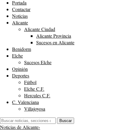
Portada
Contactar
Noticias
Alicante
Alicante Ciudad
Alicante Provincia
Sucesos en Alicante
Benidorm
Elche
Sucesos Elche
Opinión
Deportes
Fútbol
Elche C.F.
Hercules C.F.
C. Valenciana
Villajoyosa
Buscar:
Buscar
Noticias de Alicante
›