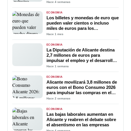
bienestar que quiere atraer capital
Hace 4 semanas
en Brickell
ECONOMÍA
Los billetes y monedas de euro que
pueden valer cientos o incluso
miles de euros para los
coleccionistas
Hace 1 mes
ECONOMÍA
La Diputación de Alicante destina
2,7 millones de euros para
impulsar el empleo y el desarrollo
económico en la provincia
Hace 1 semana
ECONOMÍA
Alicante movilizará 3,8 millones de
euros con el Bono Consumo 2026
para impulsar las compras en el
comercio local
Hace 2 semanas
ECONOMÍA
Las bajas laborales aumentan en
Alicante y reabren el debate sobre
el absentismo en las empresas
Hace 4 semanas