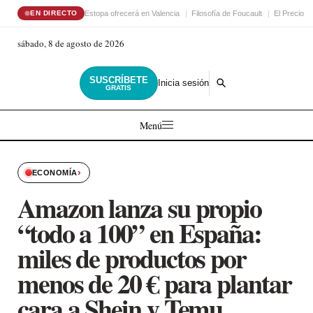
Estopa ofrecerá en Valencia
Filosofía de Foucault
El Precio d
EN DIRECTO
sábado, 8 de agosto de 2026
SUSCRÍBETE
Inicia sesión
GRATIS
Menú
›
ECONOMÍA
Amazon lanza su propio
“todo a 100” en España:
miles de productos por
menos de 20 € para plantar
cara a Shein y Temu