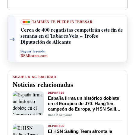
TAMBIÉN TE PUEDE INTERESAR
Cerca de 400 regatistas competirán este fin de
semana en el TabarcaVela – Trofeo
→
Diputación de Alicante
Seguir leyendo
DSAlicante.com
SIGUE LA ACTUALIDAD
Noticias relacionadas
DEPORTES
España firma un histórico doblete
en el Europeo de J70: HangTen,
campeón de Europa, y HSN Sailing
Team, subcampeón
Hace 2 semanas
DEPORTES
El HSN Sailing Team afronta la