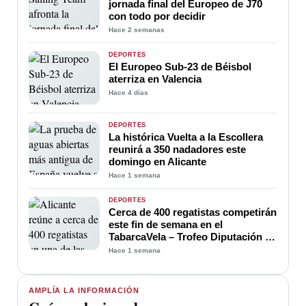
jornada final del Europeo de J70
con todo por decidir
Hace 2 semanas
DEPORTES
El Europeo Sub-23 de Béisbol
aterriza en Valencia
Hace 4 días
DEPORTES
La histórica Vuelta a la Escollera
reunirá a 350 nadadores este
domingo en Alicante
Hace 1 semana
DEPORTES
Cerca de 400 regatistas competirán
este fin de semana en el
TabarcaVela – Trofeo Diputación de
Alicante
Hace 1 semana
AMPLÍA LA INFORMACIÓN