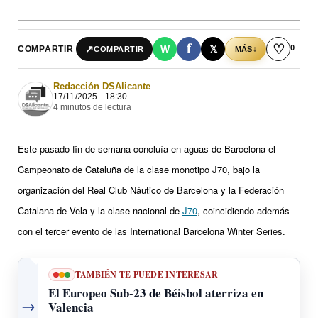
f
♡
0
↗
W
𝕏
COMPARTIR
↓
COMPARTIR
MÁS
Redacción DSAlicante
17/11/2025 - 18:30
4 minutos de lectura
Este pasado fin de semana concluía en aguas de Barcelona el
Campeonato de Cataluña de la clase monotipo J70, bajo la
organización del Real Club Náutico de Barcelona y la Federación
Catalana de Vela y la clase nacional de
J70
, coincidiendo además
con el tercer evento de las International Barcelona Winter Series.
TAMBIÉN TE PUEDE INTERESAR
El Europeo Sub-23 de Béisbol aterriza en
→
Valencia