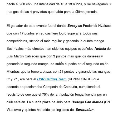
hacia el 260 con una intensidad de 10 a 13 nudos, y se navegaron 3
mangas de las 4 previstas que había para la última jornada.
El ganador de este evento fue el danés
Sassy
d
e Frederick Hvalsoe
que con 17 puntos en su casillero logró superar s todos sus
competidores, siendo el más regular y ganando la quinta manga.
Sus rivales más directos han sido los equipos españoles
Noticia
de
Luis Martín Cabiedes que con 3 puntos más que los daneses y
ganando la segunda manga, se subía al podio en el segundo cajón.
Mientras que la tercera plaza, con 21 puntos y ganando las mangas
3ª y 7ª , era para el
HSN Sailing Team
(RCNB/RCNGC) que
además se proclamaba Campeón de Cataluña, cumpliendo el
requisito de que que el 75% de la tripulación tenga licencia por un
club catalán. La cuarta plaza ha sido para
Bodega Can Marlés
(CN
Vilanova) y quintos han sido los ingleses del
Seriousfun
.