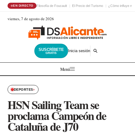
Filosofía de Foucault
El Precio del Turismo
¿Cómo influye nue
EN DIRECTO
viernes, 7 de agosto de 2026
SUSCRÍBETE
Inicia sesión
GRATIS
Menú
›
DEPORTES
HSN Sailing Team se
proclama Campeón de
Cataluña de J70