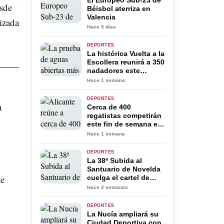
El Europeo Sub-23 de
esde
Béisbol aterriza en
Valencia
lizada
Hace 5 días
DEPORTES
La histórica Vuelta a la
Escollera reunirá a 350
nadadores este
domingo en Alicante
Hace 1 semana
DEPORTES
n
Cerca de 400
regatistas competirán
este fin de semana en
el TabarcaVela –
Hace 1 semana
Trofeo Diputación de
Alicante
DEPORTES
La 38ª Subida al
Santuario de Novelda
te
cuelga el cartel de
completo mientras
Hace 2 semanas
Iván Pérez prolonga
su espectacular racha
DEPORTES
de triunfos
La Nucía ampliará su
Ciudad Deportiva con