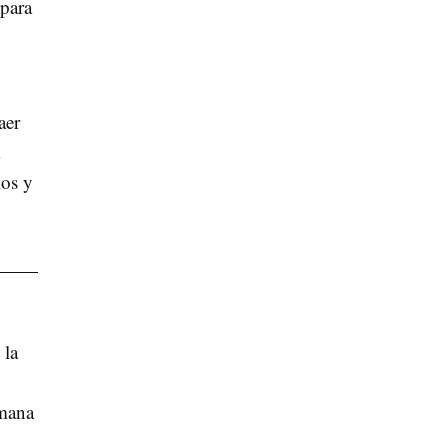
 para
aer
ios y
 la
emana