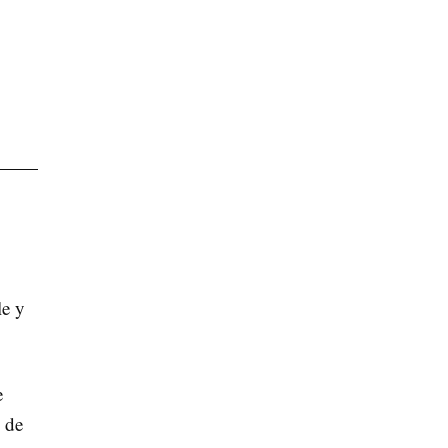
le y
e
 de