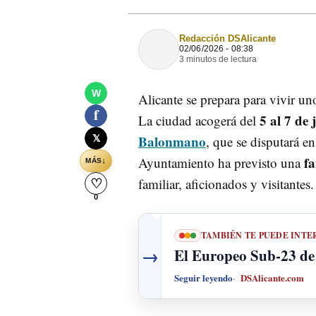
Redacción DSAlicante
02/06/2026 - 08:38
3 minutos de lectura
W
Alicante se prepara para vivir u
f
5 al 7 de 
La ciudad acogerá del
Balonmano
𝕏
, que se disputará e
f
Ayuntamiento ha previsto una
↓
MÁS
familiar, aficionados y visitantes.
♡
0
TAMBIÉN TE PUEDE INTE
→
El Europeo Sub-23 de 
Seguir leyendo
DSAlicante.com