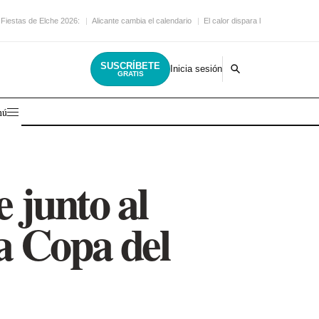
Fiestas de Elche 2026:
Alicante cambia el calendario
El calor dispara la
SUSCRÍBETE
Inicia sesión
GRATIS
nú
 junto al
la Copa del