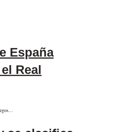
…
de España
el Real
fuegos…