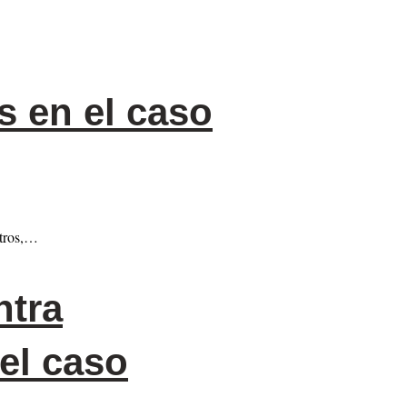
s en el caso
itros,…
ntra
el caso