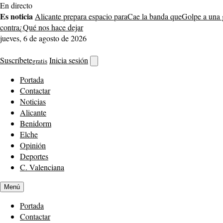
Saltar
En directo
al
Es noticia
Alicante prepara espacio para
Cae la banda que
Golpe a una 
contenido
contra
¿Qué nos hace dejar
jueves, 6 de agosto de 2026
Suscríbete
Inicia sesión
gratis
Abrir
buscador
Portada
Contactar
Noticias
Alicante
Benidorm
Elche
Opinión
Deportes
C. Valenciana
Menú
Portada
Contactar