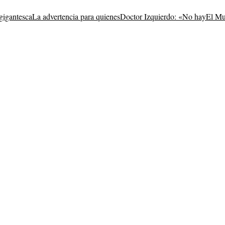
gigantesca
La advertencia para quienes
Doctor Izquierdo: «No hay
El Mu