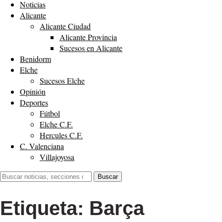
Noticias
Alicante
Alicante Ciudad
Alicante Provincia
Sucesos en Alicante
Benidorm
Elche
Sucesos Elche
Opinión
Deportes
Fútbol
Elche C.F.
Hercules C.F.
C. Valenciana
Villajoyosa
Buscar:
Buscar
Etiqueta:
Barça