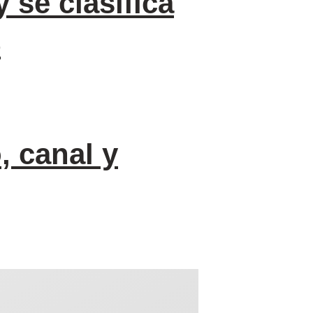
 se clasifica
5
, canal y