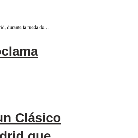
rid, durante la rueda de…
oclama
un Clásico
adrid que