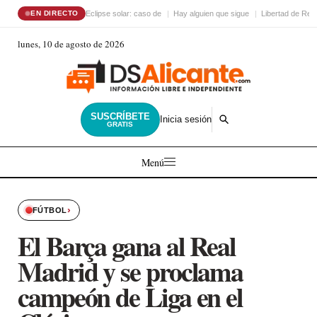
Eclipse solar: caso de
Hay alguien que sigue
Libertad de Reli
EN DIRECTO
lunes, 10 de agosto de 2026
SUSCRÍBETE
Inicia sesión
GRATIS
Menú
›
FÚTBOL
El Barça gana al Real
Madrid y se proclama
campeón de Liga en el