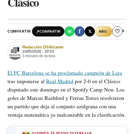
Clásico
f
♡
0
↗
W
𝕏
COMPARTIR
↓
COMPARTIR
MÁS
Redacción DSAlicante
10/05/2026 - 20:53
3 minutos de lectura
El FC Barcelona se ha proclamado campeón de Liga
tras imponerse al
Real Madrid
por 2-0 en el Clásico
disputado este domingo en el Spotify Camp Nou. Los
goles de Marcus Rashford y Ferran Torres resolvieron
un partido que deja al conjunto azulgrana con una
ventaja matemática ya inalcanzable en la clasificación.
TAMBIÉN TE PUEDE INTERESAR