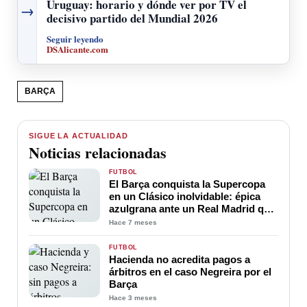
Uruguay: horario y dónde ver por TV el
→
decisivo partido del Mundial 2026
Seguir leyendo
DSAlicante.com
BARÇA
SIGUE LA ACTUALIDAD
Noticias relacionadas
FÚTBOL
El Barça conquista la Supercopa
en un Clásico inolvidable: épica
azulgrana ante un Real Madrid que
nunca se rindió
Hace 7 meses
FÚTBOL
Hacienda no acredita pagos a
árbitros en el caso Negreira por el
Barça
Hace 3 meses