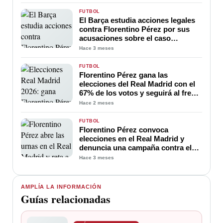
FÚTBOL
El Barça estudia acciones legales
contra Florentino Pérez por sus
acusaciones sobre el caso
Negreira
Hace 3 meses
FÚTBOL
Florentino Pérez gana las
elecciones del Real Madrid con el
67% de los votos y seguirá al frente
del club hasta 2030
Hace 2 meses
FÚTBOL
Florentino Pérez convoca
elecciones en el Real Madrid y
denuncia una campaña contra el
club
Hace 3 meses
AMPLÍA LA INFORMACIÓN
Guías relacionadas