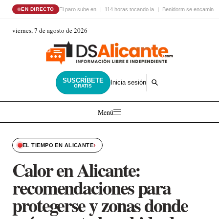
El paro sube en
114 horas tocando la
Benidorm se encamina 
EN DIRECTO
viernes, 7 de agosto de 2026
SUSCRÍBETE
Inicia sesión
GRATIS
Menú
›
EL TIEMPO EN ALICANTE
Calor en Alicante:
recomendaciones para
protegerse y zonas donde