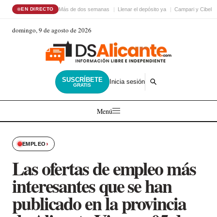
Más de dos semanas
Llenar el depósito ya
Campari y Cibele
EN DIRECTO
domingo, 9 de agosto de 2026
SUSCRÍBETE
Inicia sesión
GRATIS
Menú
›
EMPLEO
Las ofertas de empleo más
interesantes que se han
publicado en la provincia