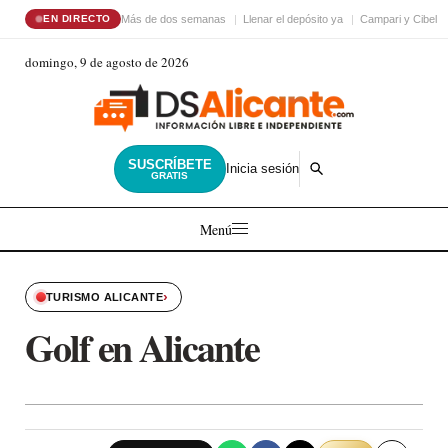
Más de dos semanas
Llenar el depósito ya
Campari y Cibele
EN DIRECTO
domingo, 9 de agosto de 2026
SUSCRÍBETE
Inicia sesión
GRATIS
Menú
›
TURISMO ALICANTE
Golf en Alicante