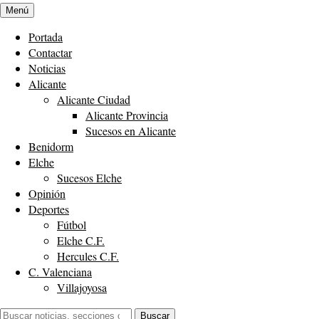
Menú
Portada
Contactar
Noticias
Alicante
Alicante Ciudad
Alicante Provincia
Sucesos en Alicante
Benidorm
Elche
Sucesos Elche
Opinión
Deportes
Fútbol
Elche C.F.
Hercules C.F.
C. Valenciana
Villajoyosa
Buscar:
Buscar