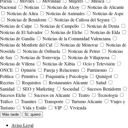
Poesía
Móviles
Movilidad
Mujeres
Música
Nacional
Noticias
Noticias de Alcoy
Noticias de Alicante
Noticias de Altea
Noticias de Animales
Noticias de Aspe
Noticias de Benidorm
Noticias de Callosa del Segura
Noticias de Calpe
Noticias de Campello
Noticias de Denia
Noticias de El Salvador
Noticias de Elche
Noticias de Elda
Noticias de Gandía
Noticias de la Comunidad Valenciana
Noticias de Monforte del Cid
Noticias de Mónovar
Noticias de
Novelda
Noticias de Orihuela
Noticias de Petrer
Noticias
de Sax
Noticias de Torrevieja
Noticias de Villajoyosa
Noticias de Villena
Noticias de Xàbia
Ocio y Televisión
ONCE
Opinión
Pareja y Relaciones
Patrimonio
Política
Primitiva
Psiquiatría y Psicología
Quinigol
Recetas
Requisitos
Restaurantes Alicante
Salud
Sanidad
SEO y Marketing
Sociedad
Sucesos Benidorm
Sucesos Elche
Sucesos en Alicante
Teatro
Tecnología
Tráfico
Tramites
Transporte
Turismo Alicante
Viajes y
Turismo
Vida y Estilo
VIP
Vivienda
Más tarde
Sí, quiero
Aviso Legal