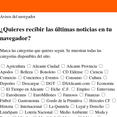
Avisos del navegador
¿Quieres recibir las últimas noticias en tu
navegador?
Marca las categorías que quieres seguir. Se muestran todas las
categorías disponibles del sitio.
Agricultura
Alicante Ciudad
Alicante Provincia
Apodos
Belleza
Bonoloto
CD Eldense
Ciencia
Comercio
Conciertos y Eventos
Consumo
Cultura
Deportes
Descargar
DGT
DSAlicante.com
Economía
El Tiempo en Alicante
Elche .C.F.
Empleo
Entrevistas
Eurodreams
EuroMillones
Famosos
Finanzas
Fútbol
Gastronomía
Gordo de la Primitiva
Hércules CF
Historia
Internacional
La Quiniela
Legal y Derecho
ListaSpam
Lotería Nacional
Medio Ambiente
Moda y