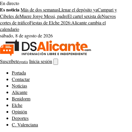
Saltar
En directo
al
Es noticia
Más de dos semanas
Llenar el depósito ya
Campari y
contenido
Cibeles de
Muere Jorge Messi, padre
El cartel sexista de
Nuevos
cortes de tráfico
Fiestas de Elche 2026:
Alicante cambia el
calendario
sábado, 8 de agosto de 2026
Suscríbete
Inicia sesión
gratis
Abrir
buscador
Portada
Contactar
Noticias
Alicante
Benidorm
Elche
Opinión
Deportes
C. Valenciana