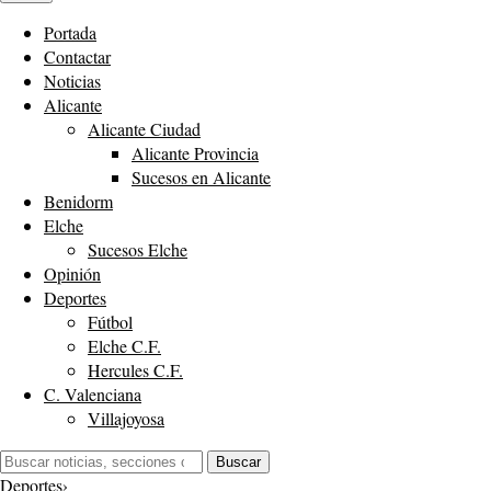
Portada
Contactar
Noticias
Alicante
Alicante Ciudad
Alicante Provincia
Sucesos en Alicante
Benidorm
Elche
Sucesos Elche
Opinión
Deportes
Fútbol
Elche C.F.
Hercules C.F.
C. Valenciana
Villajoyosa
Buscar:
Buscar
Deportes
›