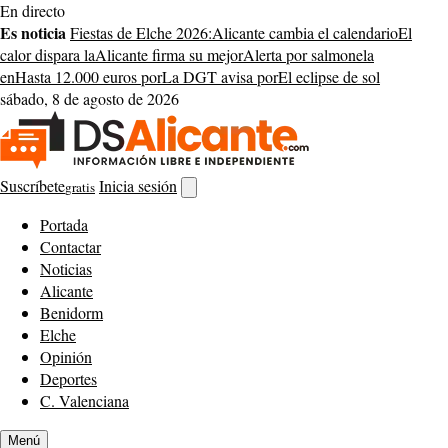
Saltar
En directo
al
Es noticia
Fiestas de Elche 2026:
Alicante cambia el calendario
El
contenido
calor dispara la
Alicante firma su mejor
Alerta por salmonela
en
Hasta 12.000 euros por
La DGT avisa por
El eclipse de sol
sábado, 8 de agosto de 2026
Suscríbete
Inicia sesión
gratis
Abrir
buscador
Portada
Contactar
Noticias
Alicante
Benidorm
Elche
Opinión
Deportes
C. Valenciana
Menú