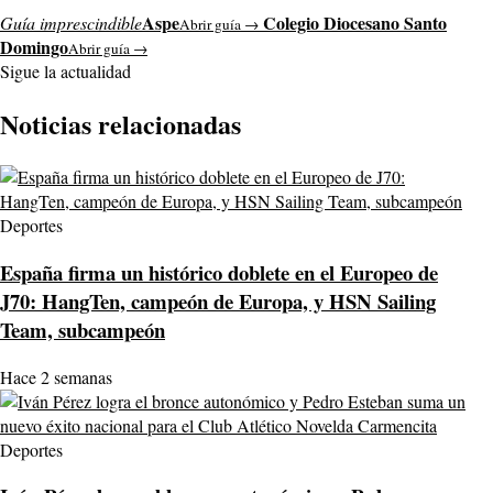
Aspe
Colegio Diocesano Santo
Guía imprescindible
Abrir guía →
Domingo
Abrir guía →
Sigue la actualidad
Noticias relacionadas
Deportes
España firma un histórico doblete en el Europeo de
J70: HangTen, campeón de Europa, y HSN Sailing
Team, subcampeón
Hace 2 semanas
Deportes