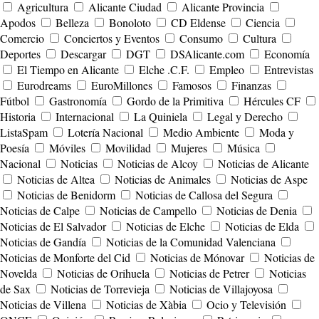
Agricultura
Alicante Ciudad
Alicante Provincia
Apodos
Belleza
Bonoloto
CD Eldense
Ciencia
Comercio
Conciertos y Eventos
Consumo
Cultura
Deportes
Descargar
DGT
DSAlicante.com
Economía
El Tiempo en Alicante
Elche .C.F.
Empleo
Entrevistas
Eurodreams
EuroMillones
Famosos
Finanzas
Fútbol
Gastronomía
Gordo de la Primitiva
Hércules CF
Historia
Internacional
La Quiniela
Legal y Derecho
ListaSpam
Lotería Nacional
Medio Ambiente
Moda y
Poesía
Móviles
Movilidad
Mujeres
Música
Nacional
Noticias
Noticias de Alcoy
Noticias de Alicante
Noticias de Altea
Noticias de Animales
Noticias de Aspe
Noticias de Benidorm
Noticias de Callosa del Segura
Noticias de Calpe
Noticias de Campello
Noticias de Denia
Noticias de El Salvador
Noticias de Elche
Noticias de Elda
Noticias de Gandía
Noticias de la Comunidad Valenciana
Noticias de Monforte del Cid
Noticias de Mónovar
Noticias de
Novelda
Noticias de Orihuela
Noticias de Petrer
Noticias
de Sax
Noticias de Torrevieja
Noticias de Villajoyosa
Noticias de Villena
Noticias de Xàbia
Ocio y Televisión