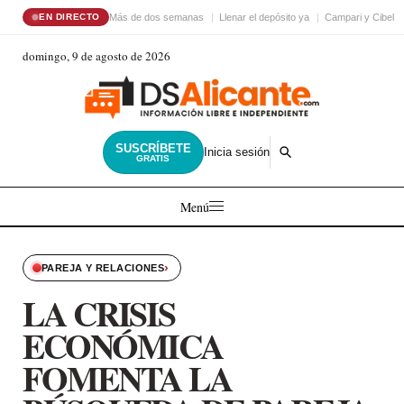
Más de dos semanas
Llenar el depósito ya
Campari y Cibele
EN DIRECTO
domingo, 9 de agosto de 2026
SUSCRÍBETE
Inicia sesión
GRATIS
Menú
›
PAREJA Y RELACIONES
LA CRISIS
ECONÓMICA
FOMENTA LA