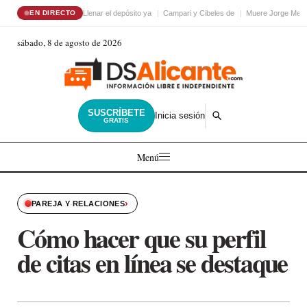
Llenar el depósito ya
Campari y Cibeles de
Muere Jorge Mess
EN DIRECTO
sábado, 8 de agosto de 2026
SUSCRÍBETE
Inicia sesión
GRATIS
Menú
›
PAREJA Y RELACIONES
Cómo hacer que su perfil
de citas en línea se destaque