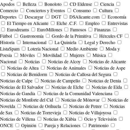
Apodos
Belleza
Bonoloto
CD Eldense
Ciencia
Comercio
Conciertos y Eventos
Consumo
Cultura
Deportes
Descargar
DGT
DSAlicante.com
Economía
El Tiempo en Alicante
Elche .C.F.
Empleo
Entrevistas
Eurodreams
EuroMillones
Famosos
Finanzas
Fútbol
Gastronomía
Gordo de la Primitiva
Hércules CF
Historia
Internacional
La Quiniela
Legal y Derecho
ListaSpam
Lotería Nacional
Medio Ambiente
Moda y
Poesía
Móviles
Movilidad
Mujeres
Música
Nacional
Noticias
Noticias de Alcoy
Noticias de Alicante
Noticias de Altea
Noticias de Animales
Noticias de Aspe
Noticias de Benidorm
Noticias de Callosa del Segura
Noticias de Calpe
Noticias de Campello
Noticias de Denia
Noticias de El Salvador
Noticias de Elche
Noticias de Elda
Noticias de Gandía
Noticias de la Comunidad Valenciana
Noticias de Monforte del Cid
Noticias de Mónovar
Noticias de
Novelda
Noticias de Orihuela
Noticias de Petrer
Noticias
de Sax
Noticias de Torrevieja
Noticias de Villajoyosa
Noticias de Villena
Noticias de Xàbia
Ocio y Televisión
ONCE
Opinión
Pareja y Relaciones
Patrimonio