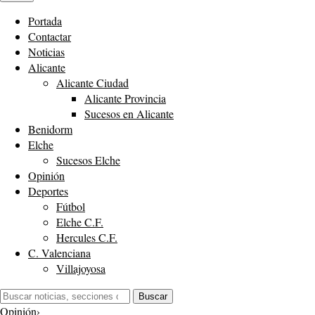
Portada
Contactar
Noticias
Alicante
Alicante Ciudad
Alicante Provincia
Sucesos en Alicante
Benidorm
Elche
Sucesos Elche
Opinión
Deportes
Fútbol
Elche C.F.
Hercules C.F.
C. Valenciana
Villajoyosa
Buscar:
Buscar
Opinión
›