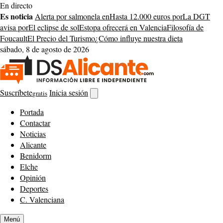
Saltar
En directo
al
Es noticia
Alerta por salmonela en
Hasta 12.000 euros por
La DGT
contenido
avisa por
El eclipse de sol
Estopa ofrecerá en Valencia
Filosofía de
Foucault
El Precio del Turismo
¿Cómo influye nuestra dieta
sábado, 8 de agosto de 2026
Suscríbete
Inicia sesión
gratis
Abrir
buscador
Portada
Contactar
Noticias
Alicante
Benidorm
Elche
Opinión
Deportes
C. Valenciana
Menú