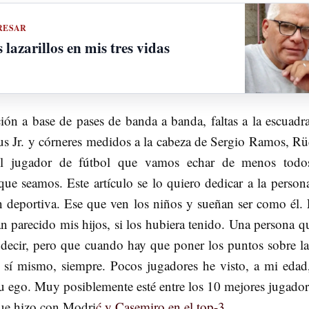
RESAR
 lazarillos en mis tres vidas
ión a base de pases de banda a banda, faltas a la escuadra
ius Jr. y córneres medidos a la cabeza de Sergio Ramos, Rü
l jugador de fútbol que vamos echar de menos todo
ue seamos. Este artículo se lo quiero dedicar a la person
n deportiva. Ese que ven los niños y sueñan ser como él. 
n parecido mis hijos, si los hubiera tenido. Una persona q
decir, pero que cuando hay que poner los puntos sobre las
 sí mismo, siempre. Pocos jugadores he visto, a mi edad
u ego. Muy posiblemente esté entre los 10 mejores jugador
que hizo con Modri
ć y Casemiro en el top-3.