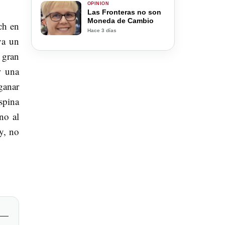
OPINIÓN
Las Fronteras no son
Moneda de Cambio
ch en
Hace 3 días
va un
 gran
r una
ganar
spina
no al
y, no