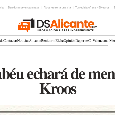
 la
Benidorm se encamina al
Alcoy estrena una vía
Torrevieja ofrece 450 euros
ada
Contactar
Noticias
Alicante
Benidorm
Elche
Opinión
Deportes
C. Valenciana
Me
béu echará de men
Kroos