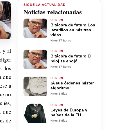
SIGUE LA ACTUALIDAD
Noticias relacionadas
OPINIÓN
Bitácora de futuro Los
lazarillos en mis tres
vidas
Hace 17 horas
 y al
OPINIÓN
Bitácora de futuro El
diger
reloj se enojó
s los
Hace 17 horas
a que
OPINIÓN
¡A sus órdenes mister
Ese a
algoritmo!
ue no
Hace 2 días
 íes,
OPINIÓN
Leyes de Europa y
, que
países de la EU.
es de
Hace 3 días