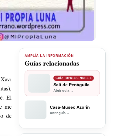
AMPLÍA LA INFORMACIÓN
Guías relacionadas
 Xavi
GUÍA IMPRESCINDIBLE
Salt de Penàguila
tas),
Abrir guía →
é. El
se me
Casa-Museo Azorín
Abrir guía →
po de