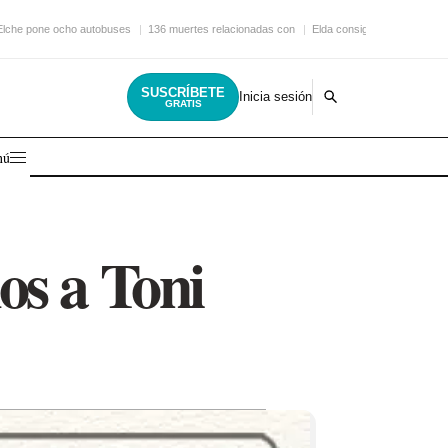
Elche pone ocho autobuses
136 muertes relacionadas con
Elda consigue una nueva
SUSCRÍBETE
Inicia sesión
GRATIS
nú
os a Toni