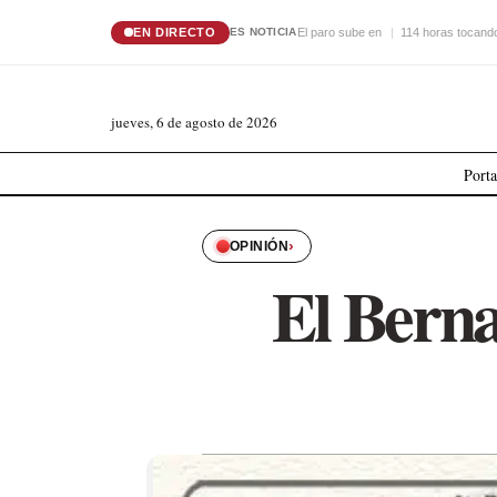
EN DIRECTO
El paro sube en
114 horas tocando
ES NOTICIA
jueves, 6 de agosto de 2026
Port
›
OPINIÓN
El Berna