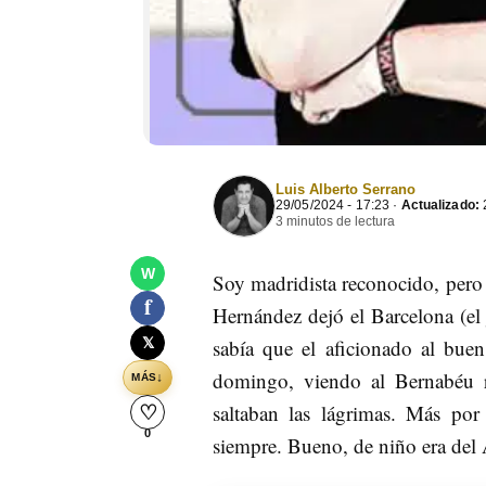
Luis Alberto Serrano
29/05/2024 - 17:23 ·
Actualizado:
2
3 minutos de lectura
W
Soy madridista reconocido, pero 
f
Hernández dejó el Barcelona (el 
𝕏
sabía que el aficionado al buen
domingo, viendo al Bernabéu 
↓
MÁS
saltaban las lágrimas. Más po
♡
0
siempre. Bueno, de niño era del At