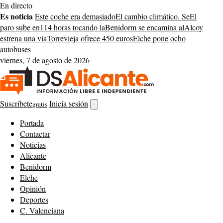
Saltar
En directo
al
Es noticia
Este coche era demasiado
El cambio climático. Se
El
contenido
paro sube en
114 horas tocando la
Benidorm se encamina al
Alcoy
estrena una vía
Torrevieja ofrece 450 euros
Elche pone ocho
autobuses
viernes, 7 de agosto de 2026
Suscríbete
Inicia sesión
gratis
Abrir
buscador
Portada
Contactar
Noticias
Alicante
Benidorm
Elche
Opinión
Deportes
C. Valenciana