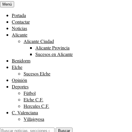
Menú
Portada
Contactar
Noticias
Alicante
Alicante Ciudad
Alicante Provincia
Sucesos en Alicante
Benidorm
Elche
Sucesos Elche
Opinión
Deportes
Fútbol
Elche C.F.
Hercules C.F.
C. Valenciana
Villajoyosa
Buscar:
Buscar