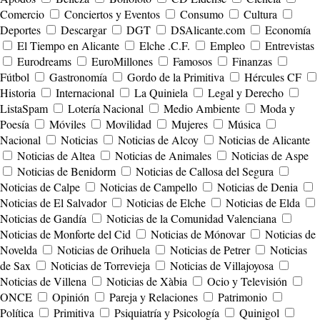
Comercio
Conciertos y Eventos
Consumo
Cultura
Deportes
Descargar
DGT
DSAlicante.com
Economía
El Tiempo en Alicante
Elche .C.F.
Empleo
Entrevistas
Eurodreams
EuroMillones
Famosos
Finanzas
Fútbol
Gastronomía
Gordo de la Primitiva
Hércules CF
Historia
Internacional
La Quiniela
Legal y Derecho
ListaSpam
Lotería Nacional
Medio Ambiente
Moda y
Poesía
Móviles
Movilidad
Mujeres
Música
Nacional
Noticias
Noticias de Alcoy
Noticias de Alicante
Noticias de Altea
Noticias de Animales
Noticias de Aspe
Noticias de Benidorm
Noticias de Callosa del Segura
Noticias de Calpe
Noticias de Campello
Noticias de Denia
Noticias de El Salvador
Noticias de Elche
Noticias de Elda
Noticias de Gandía
Noticias de la Comunidad Valenciana
Noticias de Monforte del Cid
Noticias de Mónovar
Noticias de
Novelda
Noticias de Orihuela
Noticias de Petrer
Noticias
de Sax
Noticias de Torrevieja
Noticias de Villajoyosa
Noticias de Villena
Noticias de Xàbia
Ocio y Televisión
ONCE
Opinión
Pareja y Relaciones
Patrimonio
Política
Primitiva
Psiquiatría y Psicología
Quinigol