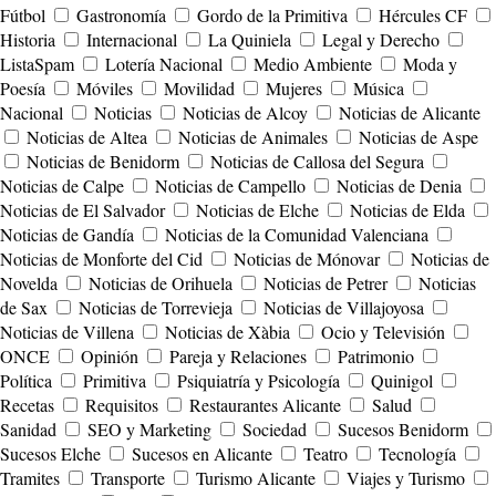
Fútbol
Gastronomía
Gordo de la Primitiva
Hércules CF
Historia
Internacional
La Quiniela
Legal y Derecho
ListaSpam
Lotería Nacional
Medio Ambiente
Moda y
Poesía
Móviles
Movilidad
Mujeres
Música
Nacional
Noticias
Noticias de Alcoy
Noticias de Alicante
Noticias de Altea
Noticias de Animales
Noticias de Aspe
Noticias de Benidorm
Noticias de Callosa del Segura
Noticias de Calpe
Noticias de Campello
Noticias de Denia
Noticias de El Salvador
Noticias de Elche
Noticias de Elda
Noticias de Gandía
Noticias de la Comunidad Valenciana
Noticias de Monforte del Cid
Noticias de Mónovar
Noticias de
Novelda
Noticias de Orihuela
Noticias de Petrer
Noticias
de Sax
Noticias de Torrevieja
Noticias de Villajoyosa
Noticias de Villena
Noticias de Xàbia
Ocio y Televisión
ONCE
Opinión
Pareja y Relaciones
Patrimonio
Política
Primitiva
Psiquiatría y Psicología
Quinigol
Recetas
Requisitos
Restaurantes Alicante
Salud
Sanidad
SEO y Marketing
Sociedad
Sucesos Benidorm
Sucesos Elche
Sucesos en Alicante
Teatro
Tecnología
Tramites
Transporte
Turismo Alicante
Viajes y Turismo