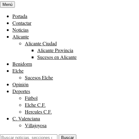
Menú
Portada
Contactar
Noticias
Alicante
Alicante Ciudad
Alicante Provincia
Sucesos en Alicante
Benidorm
Elche
Sucesos Elche
Opinión
Deportes
Fútbol
Elche C.F.
Hercules C.F.
C. Valenciana
Villajoyosa
Buscar:
Buscar