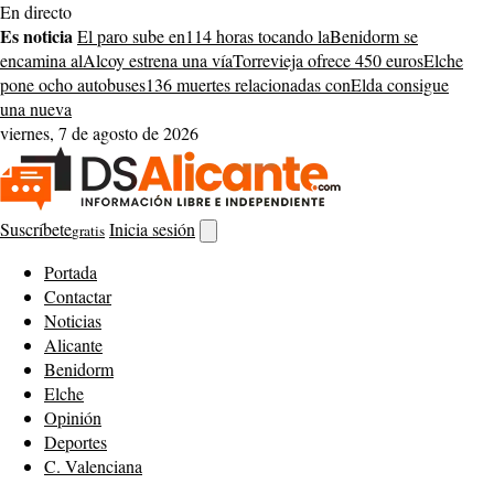
Saltar
En directo
al
Es noticia
El paro sube en
114 horas tocando la
Benidorm se
contenido
encamina al
Alcoy estrena una vía
Torrevieja ofrece 450 euros
Elche
pone ocho autobuses
136 muertes relacionadas con
Elda consigue
una nueva
viernes, 7 de agosto de 2026
Suscríbete
Inicia sesión
gratis
Abrir
buscador
Portada
Contactar
Noticias
Alicante
Benidorm
Elche
Opinión
Deportes
C. Valenciana