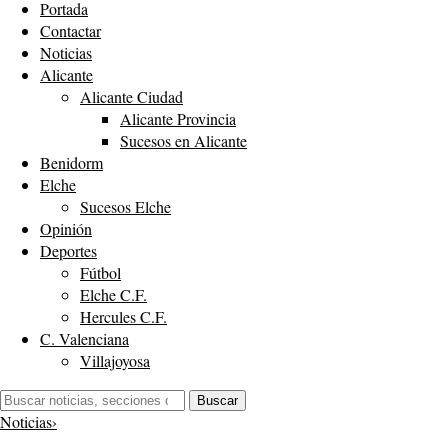
Portada
Contactar
Noticias
Alicante
Alicante Ciudad
Alicante Provincia
Sucesos en Alicante
Benidorm
Elche
Sucesos Elche
Opinión
Deportes
Fútbol
Elche C.F.
Hercules C.F.
C. Valenciana
Villajoyosa
Buscar:
Buscar
Noticias
›