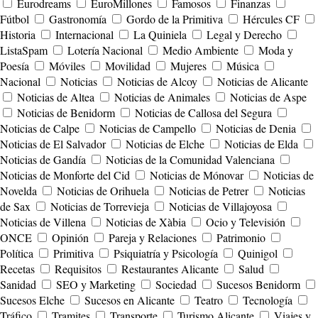
Eurodreams
EuroMillones
Famosos
Finanzas
Fútbol
Gastronomía
Gordo de la Primitiva
Hércules CF
Historia
Internacional
La Quiniela
Legal y Derecho
ListaSpam
Lotería Nacional
Medio Ambiente
Moda y
Poesía
Móviles
Movilidad
Mujeres
Música
Nacional
Noticias
Noticias de Alcoy
Noticias de Alicante
Noticias de Altea
Noticias de Animales
Noticias de Aspe
Noticias de Benidorm
Noticias de Callosa del Segura
Noticias de Calpe
Noticias de Campello
Noticias de Denia
Noticias de El Salvador
Noticias de Elche
Noticias de Elda
Noticias de Gandía
Noticias de la Comunidad Valenciana
Noticias de Monforte del Cid
Noticias de Mónovar
Noticias de
Novelda
Noticias de Orihuela
Noticias de Petrer
Noticias
de Sax
Noticias de Torrevieja
Noticias de Villajoyosa
Noticias de Villena
Noticias de Xàbia
Ocio y Televisión
ONCE
Opinión
Pareja y Relaciones
Patrimonio
Política
Primitiva
Psiquiatría y Psicología
Quinigol
Recetas
Requisitos
Restaurantes Alicante
Salud
Sanidad
SEO y Marketing
Sociedad
Sucesos Benidorm
Sucesos Elche
Sucesos en Alicante
Teatro
Tecnología
Tráfico
Tramites
Transporte
Turismo Alicante
Viajes y