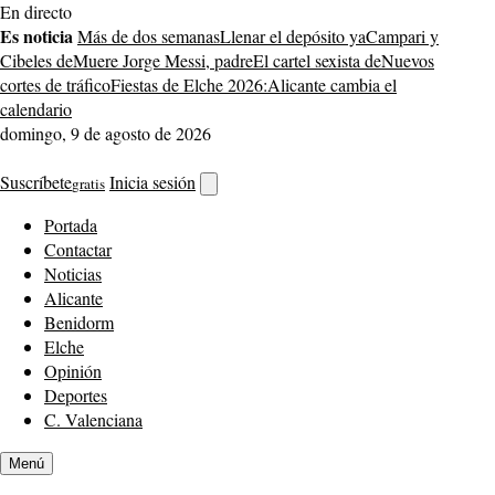
Saltar
En directo
al
Es noticia
Más de dos semanas
Llenar el depósito ya
Campari y
contenido
Cibeles de
Muere Jorge Messi, padre
El cartel sexista de
Nuevos
cortes de tráfico
Fiestas de Elche 2026:
Alicante cambia el
calendario
domingo, 9 de agosto de 2026
Suscríbete
Inicia sesión
gratis
Abrir
buscador
Portada
Contactar
Noticias
Alicante
Benidorm
Elche
Opinión
Deportes
C. Valenciana
Menú