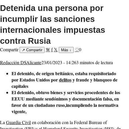
Detenida una persona por
incumplir las sanciones
internacionales impuestas
contra Rusia
Compartir
W
f
𝕏
♡
0
↗
Compartir
Más
↓
Redacción DSAlicante
23/01/2023 - 14:26
3 minutos de lectura
El detenido, de origen británico, estaba requisitoriado
por Estados Unidos por
delitos
y fraude y blanqueo de
capitales
El detenido, obtuvo bienes y servicios procedentes de los
EEUU mediante seudónimos y documentación falsa, en
favor de un ciudadano ruso,incumpliendo la normativa
vigente,
La
Guardia Civil
en colaboración con la Federal Bureau of
Investigation (FBI) y el Homeland Security Investigation (HSI), de