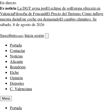
Saltar
En directo
al
Es noticia
La DGT avisa por
El eclipse de sol
Estopa ofrecerá en
contenido
Valencia
Filosofía de Foucault
El Precio del Turismo
¿Cómo influye
nuestra dieta
Este coche era demasiado
El cambio climático. Se
sábado, 8 de agosto de 2026
Suscríbete
Inicia sesión
gratis
Abrir
buscador
Portada
Contactar
Noticias
Alicante
Benidorm
Elche
Opinión
Deportes
C. Valenciana
Menú
Portada