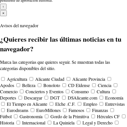
pendiente de aprobación editorial.
↑
×
Avisos del navegador
¿Quieres recibir las últimas noticias en tu
navegador?
Marca las categorías que quieres seguir. Se muestran todas las
categorías disponibles del sitio.
Agricultura
Alicante Ciudad
Alicante Provincia
Apodos
Belleza
Bonoloto
CD Eldense
Ciencia
Comercio
Conciertos y Eventos
Consumo
Cultura
Deportes
Descargar
DGT
DSAlicante.com
Economía
El Tiempo en Alicante
Elche .C.F.
Empleo
Entrevistas
Eurodreams
EuroMillones
Famosos
Finanzas
Fútbol
Gastronomía
Gordo de la Primitiva
Hércules CF
Historia
Internacional
La Quiniela
Legal y Derecho