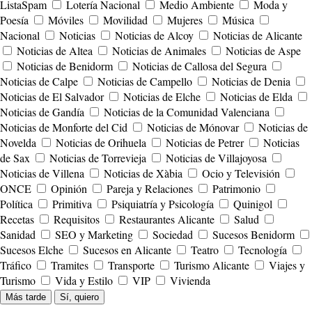
ListaSpam
Lotería Nacional
Medio Ambiente
Moda y
Poesía
Móviles
Movilidad
Mujeres
Música
Nacional
Noticias
Noticias de Alcoy
Noticias de Alicante
Noticias de Altea
Noticias de Animales
Noticias de Aspe
Noticias de Benidorm
Noticias de Callosa del Segura
Noticias de Calpe
Noticias de Campello
Noticias de Denia
Noticias de El Salvador
Noticias de Elche
Noticias de Elda
Noticias de Gandía
Noticias de la Comunidad Valenciana
Noticias de Monforte del Cid
Noticias de Mónovar
Noticias de
Novelda
Noticias de Orihuela
Noticias de Petrer
Noticias
de Sax
Noticias de Torrevieja
Noticias de Villajoyosa
Noticias de Villena
Noticias de Xàbia
Ocio y Televisión
ONCE
Opinión
Pareja y Relaciones
Patrimonio
Política
Primitiva
Psiquiatría y Psicología
Quinigol
Recetas
Requisitos
Restaurantes Alicante
Salud
Sanidad
SEO y Marketing
Sociedad
Sucesos Benidorm
Sucesos Elche
Sucesos en Alicante
Teatro
Tecnología
Tráfico
Tramites
Transporte
Turismo Alicante
Viajes y
Turismo
Vida y Estilo
VIP
Vivienda
Más tarde
Sí, quiero