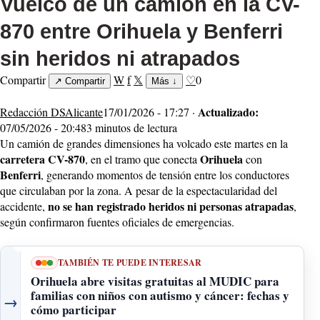
Vuelco de un camión en la CV-
870 entre Orihuela y Benferri
sin heridos ni atrapados
Compartir
W
f
𝕏
♡
0
↗
Compartir
Más
↓
Actualizado:
Redacción DSAlicante
17/01/2026 - 17:27 ·
07/05/2026 - 20:48
3 minutos de lectura
Un camión de grandes dimensiones ha volcado este martes en la
carretera CV-870
Orihuela
, en el tramo que conecta
con
Benferri
, generando momentos de tensión entre los conductores
que circulaban por la zona. A pesar de la espectacularidad del
no se han registrado heridos ni personas atrapadas
accidente,
,
según confirmaron fuentes oficiales de emergencias.
TAMBIÉN TE PUEDE INTERESAR
Orihuela abre visitas gratuitas al MUDIC para
familias con niños con autismo y cáncer: fechas y
→
cómo participar