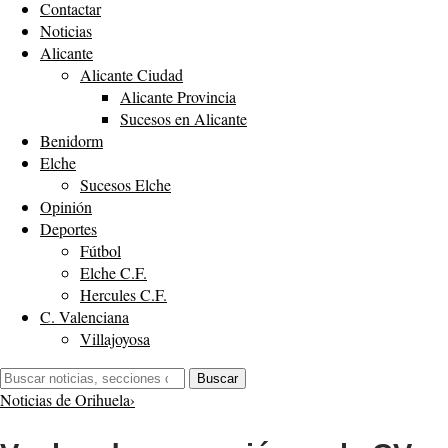
Contactar
Noticias
Alicante
Alicante Ciudad
Alicante Provincia
Sucesos en Alicante
Benidorm
Elche
Sucesos Elche
Opinión
Deportes
Fútbol
Elche C.F.
Hercules C.F.
C. Valenciana
Villajoyosa
Buscar:
Buscar
Noticias de Orihuela
›