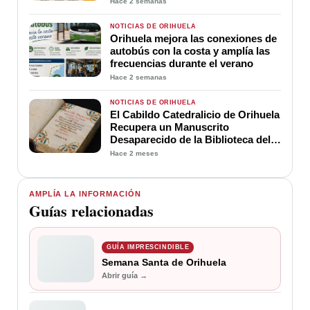
Hace 2 semanas
NOTICIAS DE ORIHUELA
Orihuela mejora las conexiones de
autobús con la costa y amplía las
frecuencias durante el verano
Hace 2 semanas
NOTICIAS DE ORIHUELA
El Cabildo Catedralicio de Orihuela
Recupera un Manuscrito
Desaparecido de la Biblioteca del
Seminario Diocesano de Orihuela.
Hace 2 meses
AMPLÍA LA INFORMACIÓN
Guías relacionadas
GUÍA IMPRESCINDIBLE
Semana Santa de Orihuela
Abrir guía →