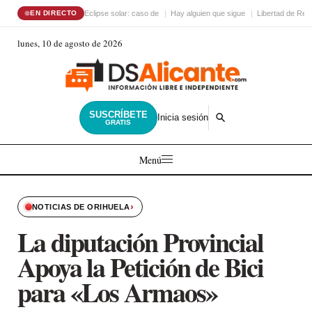
Eclipse solar: caso de
Hay alguien que sigue
Libertad de Reli
EN DIRECTO
lunes, 10 de agosto de 2026
SUSCRÍBETE
Inicia sesión
GRATIS
Menú
›
NOTICIAS DE ORIHUELA
La diputación Provincial
Apoya la Petición de Bici
para «Los Armaos»