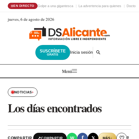
Golpe a una gigantesca
La advertencia para quienes
Doctor 
EN DIRECTO
jueves, 6 de agosto de 2026
SUSCRÍBETE
Inicia sesión
GRATIS
Menú
›
NOTICIAS
Los días encontrados
f
♡
0
↗
W
𝕏
COMPARTIR
↓
COMPARTIR
MÁS