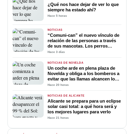
¿Qué nos hace dejar de ver lo que
siempre ha estado ahí?
Hace 5 horas
NOTICIAS
“Comuni-can” el nuevo vínculo de
relación de las personas a través
de sus mascotas. Los perros
ayudan a la comunicación entre
Hace 3 días
sus amos
NOTICIAS DE NOVELDA
Un coche arde en plena plaza de
Novelda y obliga a los bomberos a
evitar que las llamas alcancen los
edificios
Hace 20 horas
NOTICIAS DE ALICANTE
Alicante se prepara para un eclipse
solar casi total: a qué hora será y
los mejores lugares para verlo
Hace 21 horas