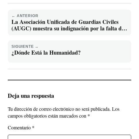
← ANTERIOR
La Asociación Unificada de Guardias Civiles
(AUGC) muestra su indignación por la falta de
presupuesto para medios materiales y
denuncian las condiciones en las que deben
prestar servicio los agentes.
SIGUIENTE →
¿Dónde Está la Humanidad?
Deja una respuesta
Tu dirección de correo electrónico no será publicada.
Los
campos obligatorios están marcados con
*
Comentario
*