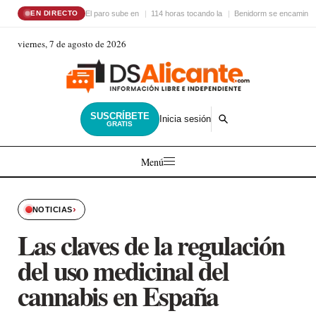
El paro sube en
114 horas tocando la
Benidorm se encamina 
EN DIRECTO
viernes, 7 de agosto de 2026
SUSCRÍBETE
Inicia sesión
GRATIS
Menú
›
NOTICIAS
Las claves de la regulación
del uso medicinal del
cannabis en España