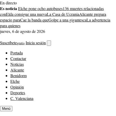
Saltar
En directo
al
Es noticia
Elche pone ocho autobuses
136 muertes relacionadas
contenido
con
Elda consigue una nueva
La Casa de Ucrania
Alicante prepara
espacio para
Cae la banda que
Golpe a una gigantesca
La advertencia
para quienes
jueves, 6 de agosto de 2026
Suscríbete
Inicia sesión
gratis
Abrir
buscador
Portada
Contactar
Noticias
Alicante
Benidorm
Elche
Opinión
Deportes
C. Valenciana
Menú