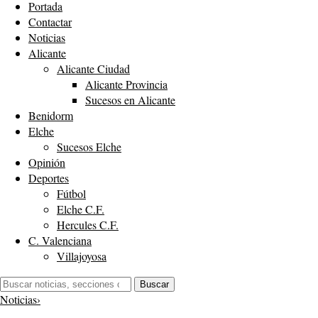
Portada
Contactar
Noticias
Alicante
Alicante Ciudad
Alicante Provincia
Sucesos en Alicante
Benidorm
Elche
Sucesos Elche
Opinión
Deportes
Fútbol
Elche C.F.
Hercules C.F.
C. Valenciana
Villajoyosa
Buscar:
Buscar
Noticias
›