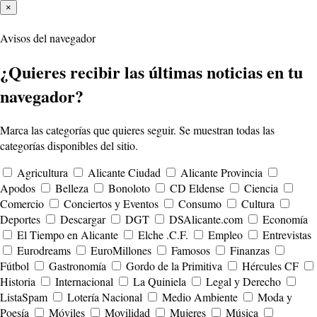
×
Avisos del navegador
¿Quieres recibir las últimas noticias en tu
navegador?
Marca las categorías que quieres seguir. Se muestran todas las
categorías disponibles del sitio.
Agricultura
Alicante Ciudad
Alicante Provincia
Apodos
Belleza
Bonoloto
CD Eldense
Ciencia
Comercio
Conciertos y Eventos
Consumo
Cultura
Deportes
Descargar
DGT
DSAlicante.com
Economía
El Tiempo en Alicante
Elche .C.F.
Empleo
Entrevistas
Eurodreams
EuroMillones
Famosos
Finanzas
Fútbol
Gastronomía
Gordo de la Primitiva
Hércules CF
Historia
Internacional
La Quiniela
Legal y Derecho
ListaSpam
Lotería Nacional
Medio Ambiente
Moda y
Poesía
Móviles
Movilidad
Mujeres
Música