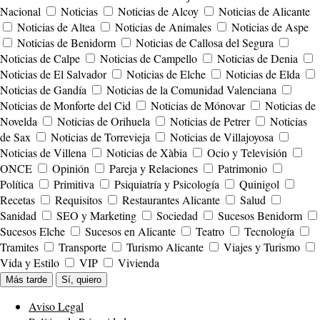
Nacional
Noticias
Noticias de Alcoy
Noticias de Alicante
Noticias de Altea
Noticias de Animales
Noticias de Aspe
Noticias de Benidorm
Noticias de Callosa del Segura
Noticias de Calpe
Noticias de Campello
Noticias de Denia
Noticias de El Salvador
Noticias de Elche
Noticias de Elda
Noticias de Gandía
Noticias de la Comunidad Valenciana
Noticias de Monforte del Cid
Noticias de Mónovar
Noticias de
Novelda
Noticias de Orihuela
Noticias de Petrer
Noticias
de Sax
Noticias de Torrevieja
Noticias de Villajoyosa
Noticias de Villena
Noticias de Xàbia
Ocio y Televisión
ONCE
Opinión
Pareja y Relaciones
Patrimonio
Política
Primitiva
Psiquiatría y Psicología
Quinigol
Recetas
Requisitos
Restaurantes Alicante
Salud
Sanidad
SEO y Marketing
Sociedad
Sucesos Benidorm
Sucesos Elche
Sucesos en Alicante
Teatro
Tecnología
Tramites
Transporte
Turismo Alicante
Viajes y Turismo
Vida y Estilo
VIP
Vivienda
Más tarde
Sí, quiero
Aviso Legal