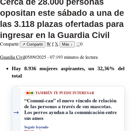
Cerca de 28.000 personas
opositan este sábado a una de
las 3.118 plazas ofertadas para
ingresar en la Guardia Civil
Compartir
W
f
𝕏
♡
0
↗
Compartir
Más
↓
Guardia Civil
05/09/2025 - 07:19
3 minutos de lectura
Hay 8.936 mujeres aspirantes, un 32,36% del
total
TAMBIÉN TE PUEDE INTERESAR
“Comuni-can” el nuevo vínculo de relación
de las personas a través de sus mascotas.
→
Los perros ayudan a la comunicación entre
sus amos
Seguir leyendo