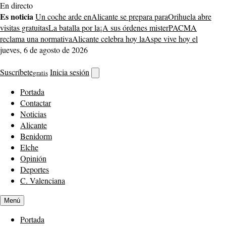
Saltar
En directo
al
Es noticia
Un coche arde en
Alicante se prepara para
Orihuela abre
contenido
visitas gratuitas
La batalla por la
¡A sus órdenes mister
PACMA
reclama una normativa
Alicante celebra hoy la
Aspe vive hoy el
jueves, 6 de agosto de 2026
Suscríbete
Inicia sesión
gratis
Abrir
buscador
Portada
Contactar
Noticias
Alicante
Benidorm
Elche
Opinión
Deportes
C. Valenciana
Menú
Portada