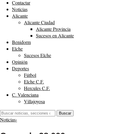
Contactar
Noticias
Alicante
Alicante Ciudad
Alicante Provincia
Sucesos en Alicante
Benidorm
Elche
Sucesos Elche
Opinión
Deportes
Fútbol
Elche C.F.
Hercules C.F.
C. Valenciana
Villajoyosa
Buscar:
Buscar
Noticias
›