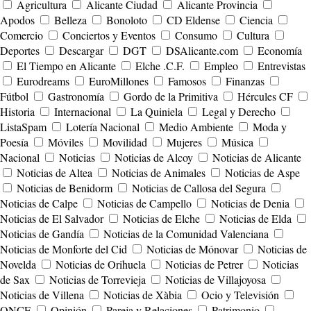
Agricultura
Alicante Ciudad
Alicante Provincia
Apodos
Belleza
Bonoloto
CD Eldense
Ciencia
Comercio
Conciertos y Eventos
Consumo
Cultura
Deportes
Descargar
DGT
DSAlicante.com
Economía
El Tiempo en Alicante
Elche .C.F.
Empleo
Entrevistas
Eurodreams
EuroMillones
Famosos
Finanzas
Fútbol
Gastronomía
Gordo de la Primitiva
Hércules CF
Historia
Internacional
La Quiniela
Legal y Derecho
ListaSpam
Lotería Nacional
Medio Ambiente
Moda y
Poesía
Móviles
Movilidad
Mujeres
Música
Nacional
Noticias
Noticias de Alcoy
Noticias de Alicante
Noticias de Altea
Noticias de Animales
Noticias de Aspe
Noticias de Benidorm
Noticias de Callosa del Segura
Noticias de Calpe
Noticias de Campello
Noticias de Denia
Noticias de El Salvador
Noticias de Elche
Noticias de Elda
Noticias de Gandía
Noticias de la Comunidad Valenciana
Noticias de Monforte del Cid
Noticias de Mónovar
Noticias de
Novelda
Noticias de Orihuela
Noticias de Petrer
Noticias
de Sax
Noticias de Torrevieja
Noticias de Villajoyosa
Noticias de Villena
Noticias de Xàbia
Ocio y Televisión
ONCE
Opinión
Pareja y Relaciones
Patrimonio