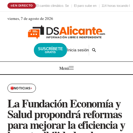
El cambio climático. Se
El paro sube en
114 horas tocando la
EN DIRECTO
viernes, 7 de agosto de 2026
SUSCRÍBETE
Inicia sesión
GRATIS
Menú
›
NOTICIAS
La Fundación Economía y
Salud propondrá reformas
para mejorar la eficiencia y