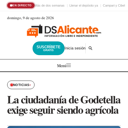
Más de dos semanas
Llenar el depósito ya
Campari y Cibele
EN DIRECTO
domingo, 9 de agosto de 2026
SUSCRÍBETE
Inicia sesión
GRATIS
Menú
›
NOTICIAS
La ciudadanía de Godetella
exige seguir siendo agrícola