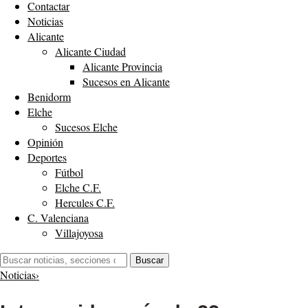
Contactar
Noticias
Alicante
Alicante Ciudad
Alicante Provincia
Sucesos en Alicante
Benidorm
Elche
Sucesos Elche
Opinión
Deportes
Fútbol
Elche C.F.
Hercules C.F.
C. Valenciana
Villajoyosa
Buscar:
Buscar
Noticias
›