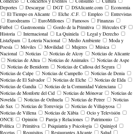
Comercio
Conciertos y Eventos
Consumo
Cultura
Deportes
Descargar
DGT
DSAlicante.com
Economía
El Tiempo en Alicante
Elche .C.F.
Empleo
Entrevistas
Eurodreams
EuroMillones
Famosos
Finanzas
Fútbol
Gastronomía
Gordo de la Primitiva
Hércules CF
Historia
Internacional
La Quiniela
Legal y Derecho
ListaSpam
Lotería Nacional
Medio Ambiente
Moda y
Poesía
Móviles
Movilidad
Mujeres
Música
Nacional
Noticias
Noticias de Alcoy
Noticias de Alicante
Noticias de Altea
Noticias de Animales
Noticias de Aspe
Noticias de Benidorm
Noticias de Callosa del Segura
Noticias de Calpe
Noticias de Campello
Noticias de Denia
Noticias de El Salvador
Noticias de Elche
Noticias de Elda
Noticias de Gandía
Noticias de la Comunidad Valenciana
Noticias de Monforte del Cid
Noticias de Mónovar
Noticias de
Novelda
Noticias de Orihuela
Noticias de Petrer
Noticias
de Sax
Noticias de Torrevieja
Noticias de Villajoyosa
Noticias de Villena
Noticias de Xàbia
Ocio y Televisión
ONCE
Opinión
Pareja y Relaciones
Patrimonio
Política
Primitiva
Psiquiatría y Psicología
Quinigol
Recetas
Requisitos
Restaurantes Alicante
Salud