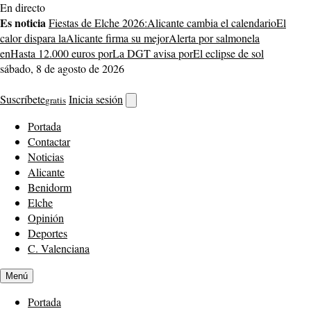
Saltar
En directo
al
Es noticia
Fiestas de Elche 2026:
Alicante cambia el calendario
El
contenido
calor dispara la
Alicante firma su mejor
Alerta por salmonela
en
Hasta 12.000 euros por
La DGT avisa por
El eclipse de sol
sábado, 8 de agosto de 2026
Suscríbete
Inicia sesión
gratis
Abrir
buscador
Portada
Contactar
Noticias
Alicante
Benidorm
Elche
Opinión
Deportes
C. Valenciana
Menú
Portada