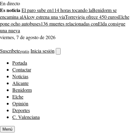
Saltar
En directo
al
Es noticia
El paro sube en
114 horas tocando la
Benidorm se
contenido
encamina al
Alcoy estrena una vía
Torrevieja ofrece 450 euros
Elche
pone ocho autobuses
136 muertes relacionadas con
Elda consigue
una nueva
viernes, 7 de agosto de 2026
Suscríbete
Inicia sesión
gratis
Abrir
buscador
Portada
Contactar
Noticias
Alicante
Benidorm
Elche
Opinión
Deportes
C. Valenciana
Menú