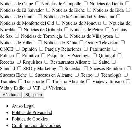
Noticias de Calpe
Noticias de Campello
Noticias de Denia
Noticias de El Salvador
Noticias de Elche
Noticias de Elda
Noticias de Gandía
Noticias de la Comunidad Valenciana
Noticias de Monforte del Cid
Noticias de Mónovar
Noticias de
Novelda
Noticias de Orihuela
Noticias de Petrer
Noticias
de Sax
Noticias de Torrevieja
Noticias de Villajoyosa
Noticias de Villena
Noticias de Xàbia
Ocio y Televisión
ONCE
Opinión
Pareja y Relaciones
Patrimonio
Política
Primitiva
Psiquiatría y Psicología
Quinigol
Recetas
Requisitos
Restaurantes Alicante
Salud
Sanidad
SEO y Marketing
Sociedad
Sucesos Benidorm
Sucesos Elche
Sucesos en Alicante
Teatro
Tecnología
Tramites
Transporte
Turismo Alicante
Viajes y Turismo
Vida y Estilo
VIP
Vivienda
Más tarde
Sí, quiero
Aviso Legal
Política de Privacidad
Política de Cookies
Configuración de Cookies