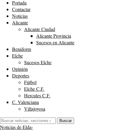
Portada
Contactar
Noticias
Alicante
Alicante Ciudad
Alicante Provincia
Sucesos en Alicante
Benidorm
Elche
Sucesos Elche
Opinión
Deportes
Fútbol
Elche C.F.
Hercules C.F.
C. Valenciana
Villajoyosa
Buscar:
Buscar
Noticias de Elda
›