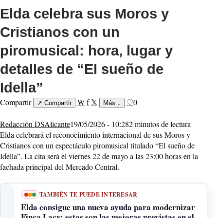
Elda celebra sus Moros y
Cristianos con un
piromusical: hora, lugar y
detalles de “El sueño de
Idella”
Compartir
W
f
𝕏
♡
0
↗
Compartir
Más
↓
Redacción DSAlicante
19/05/2026 - 10:28
2 minutos de lectura
Elda celebrará el reconocimiento internacional de sus Moros y
Cristianos con un espectáculo piromusical titulado “El sueño de
Idella”. La cita será el viernes 22 de mayo a las 23:00 horas en la
fachada principal del Mercado Central.
TAMBIÉN TE PUEDE INTERESAR
Elda consigue una nueva ayuda para modernizar
Finca Lacy: estas son las mejoras previstas en el