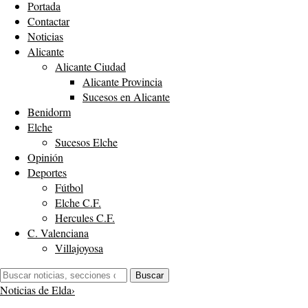
Portada
Contactar
Noticias
Alicante
Alicante Ciudad
Alicante Provincia
Sucesos en Alicante
Benidorm
Elche
Sucesos Elche
Opinión
Deportes
Fútbol
Elche C.F.
Hercules C.F.
C. Valenciana
Villajoyosa
Buscar:
Buscar
Noticias de Elda
›