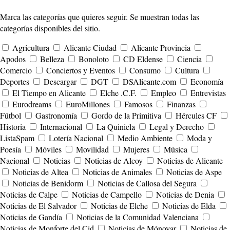
Marca las categorías que quieres seguir. Se muestran todas las
categorías disponibles del sitio.
Agricultura
Alicante Ciudad
Alicante Provincia
Apodos
Belleza
Bonoloto
CD Eldense
Ciencia
Comercio
Conciertos y Eventos
Consumo
Cultura
Deportes
Descargar
DGT
DSAlicante.com
Economía
El Tiempo en Alicante
Elche .C.F.
Empleo
Entrevistas
Eurodreams
EuroMillones
Famosos
Finanzas
Fútbol
Gastronomía
Gordo de la Primitiva
Hércules CF
Historia
Internacional
La Quiniela
Legal y Derecho
ListaSpam
Lotería Nacional
Medio Ambiente
Moda y
Poesía
Móviles
Movilidad
Mujeres
Música
Nacional
Noticias
Noticias de Alcoy
Noticias de Alicante
Noticias de Altea
Noticias de Animales
Noticias de Aspe
Noticias de Benidorm
Noticias de Callosa del Segura
Noticias de Calpe
Noticias de Campello
Noticias de Denia
Noticias de El Salvador
Noticias de Elche
Noticias de Elda
Noticias de Gandía
Noticias de la Comunidad Valenciana
Noticias de Monforte del Cid
Noticias de Mónovar
Noticias de