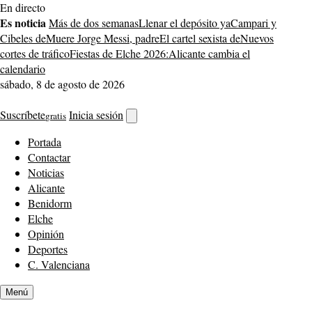
Saltar
En directo
al
Es noticia
Más de dos semanas
Llenar el depósito ya
Campari y
contenido
Cibeles de
Muere Jorge Messi, padre
El cartel sexista de
Nuevos
cortes de tráfico
Fiestas de Elche 2026:
Alicante cambia el
calendario
sábado, 8 de agosto de 2026
Suscríbete
Inicia sesión
gratis
Abrir
buscador
Portada
Contactar
Noticias
Alicante
Benidorm
Elche
Opinión
Deportes
C. Valenciana
Menú