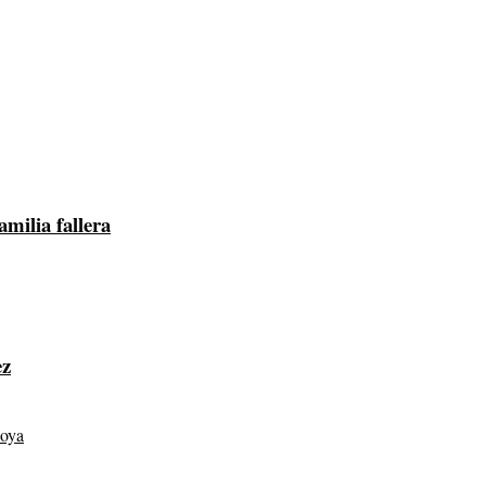
milia fallera
ez