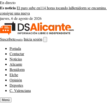
Saltar
En directo
al
Es noticia
El paro sube en
114 horas tocando la
Benidorm se encamina 
contenido
consigue una nueva
jueves, 6 de agosto de 2026
Suscríbete
Inicia sesión
gratis
Abrir
buscador
Portada
Contactar
Noticias
Alicante
Benidorm
Elche
Opinión
Deportes
C. Valenciana
Menú