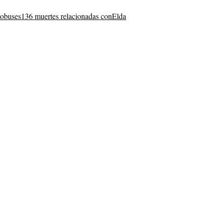
tobuses
136 muertes relacionadas con
Elda