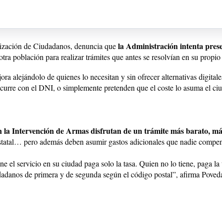
la Administración intenta pres
nización de Ciudadanos, denuncia que
otra población para realizar trámites que antes se resolvían en su propi
ra alejándolo de quienes lo necesitan y sin ofrecer alternativas digital
ocurre con el DNI, o simplemente pretenden que el coste lo asuma el ci
n la Intervención de Armas disfrutan de un trámite más barato, má
estatal… pero además deben asumir gastos adicionales que nadie compe
ne el servicio en su ciudad paga solo la tasa. Quien no lo tiene, paga la 
udadanos de primera y de segunda según el código postal”, afirma Poved