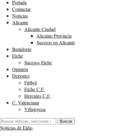
Portada
Contactar
Noticias
Alicante
Alicante Ciudad
Alicante Provincia
Sucesos en Alicante
Benidorm
Elche
Sucesos Elche
Opinión
Deportes
Fútbol
Elche C.F.
Hercules C.F.
C. Valenciana
Villajoyosa
Buscar:
Buscar
Noticias de Elda
›