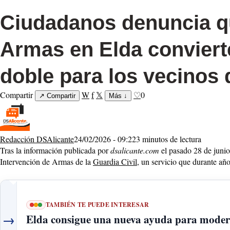
Ciudadanos denuncia que
Armas en Elda convierte
doble para los vecinos
Compartir
W
f
𝕏
♡
0
↗
Compartir
Más
↓
Redacción DSAlicante
24/02/2026 - 09:22
3 minutos de lectura
Tras la información publicada por
dsalicante.com
el pasado 28 de junio
Intervención de Armas de la
Guardia Civil
, un servicio que durante a
TAMBIÉN TE PUEDE INTERESAR
→
Elda consigue una nueva ayuda para moderni