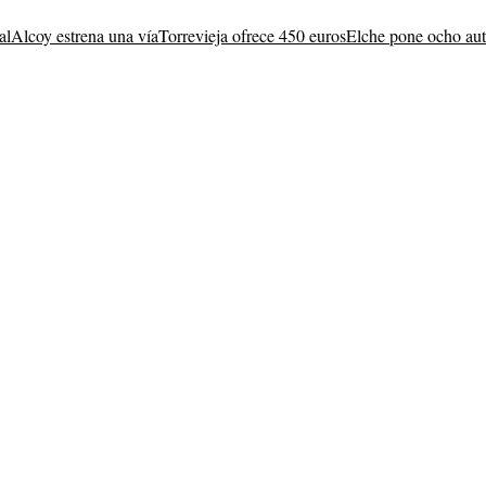
al
Alcoy estrena una vía
Torrevieja ofrece 450 euros
Elche pone ocho au