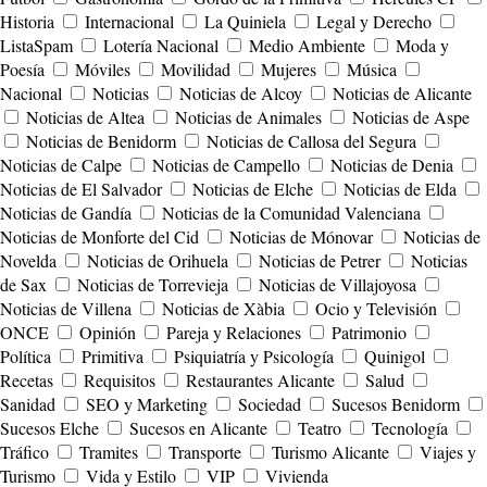
Historia
Internacional
La Quiniela
Legal y Derecho
ListaSpam
Lotería Nacional
Medio Ambiente
Moda y
Poesía
Móviles
Movilidad
Mujeres
Música
Nacional
Noticias
Noticias de Alcoy
Noticias de Alicante
Noticias de Altea
Noticias de Animales
Noticias de Aspe
Noticias de Benidorm
Noticias de Callosa del Segura
Noticias de Calpe
Noticias de Campello
Noticias de Denia
Noticias de El Salvador
Noticias de Elche
Noticias de Elda
Noticias de Gandía
Noticias de la Comunidad Valenciana
Noticias de Monforte del Cid
Noticias de Mónovar
Noticias de
Novelda
Noticias de Orihuela
Noticias de Petrer
Noticias
de Sax
Noticias de Torrevieja
Noticias de Villajoyosa
Noticias de Villena
Noticias de Xàbia
Ocio y Televisión
ONCE
Opinión
Pareja y Relaciones
Patrimonio
Política
Primitiva
Psiquiatría y Psicología
Quinigol
Recetas
Requisitos
Restaurantes Alicante
Salud
Sanidad
SEO y Marketing
Sociedad
Sucesos Benidorm
Sucesos Elche
Sucesos en Alicante
Teatro
Tecnología
Tráfico
Tramites
Transporte
Turismo Alicante
Viajes y
Turismo
Vida y Estilo
VIP
Vivienda