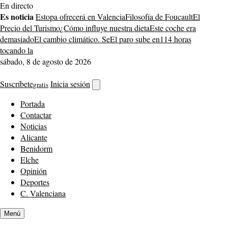
Saltar
En directo
al
Es noticia
Estopa ofrecerá en Valencia
Filosofía de Foucault
El
contenido
Precio del Turismo
¿Cómo influye nuestra dieta
Este coche era
demasiado
El cambio climático. Se
El paro sube en
114 horas
tocando la
sábado, 8 de agosto de 2026
Suscríbete
Inicia sesión
gratis
Abrir
buscador
Portada
Contactar
Noticias
Alicante
Benidorm
Elche
Opinión
Deportes
C. Valenciana
Menú