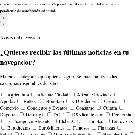
suscribirte se creará tu acceso a Mi panel. Tu alta en la newsletter quedará
pendiente de aprobación editorial.
↑
×
Avisos del navegador
¿Quieres recibir las últimas noticias en tu
navegador?
Marca las categorías que quieres seguir. Se muestran todas las
categorías disponibles del sitio.
Agricultura
Alicante Ciudad
Alicante Provincia
Apodos
Belleza
Bonoloto
CD Eldense
Ciencia
Comercio
Conciertos y Eventos
Consumo
Cultura
Deportes
Descargar
DGT
DSAlicante.com
Economía
El Tiempo en Alicante
Elche .C.F.
Empleo
Entrevistas
Eurodreams
EuroMillones
Famosos
Finanzas
Fútbol
Gastronomía
Gordo de la Primitiva
Hércules CF