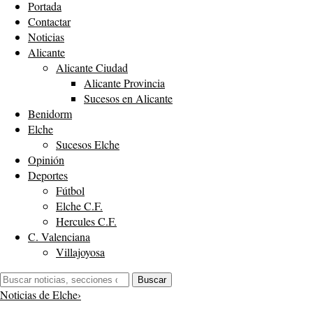
Portada
Contactar
Noticias
Alicante
Alicante Ciudad
Alicante Provincia
Sucesos en Alicante
Benidorm
Elche
Sucesos Elche
Opinión
Deportes
Fútbol
Elche C.F.
Hercules C.F.
C. Valenciana
Villajoyosa
Buscar:
Buscar
Noticias de Elche
›