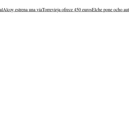
al
Alcoy estrena una vía
Torrevieja ofrece 450 euros
Elche pone ocho au