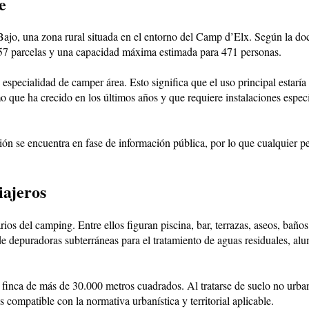
e
 Bajo, una zona rural situada en el entorno del Camp d’Elx. Según la do
157 parcelas y una capacidad máxima estimada para 471 personas.
n especialidad de camper área. Esto significa que el uso principal estarí
que ha crecido en los últimos años y que requiere instalaciones específ
ión se encuentra en fase de información pública, por lo que cualquier p
iajeros
s del camping. Entre ellos figuran piscina, bar, terrazas, aseos, baños,
de depuradoras subterráneas para el tratamiento de aguas residuales, a
finca de más de 30.000 metros cuadrados. Al tratarse de suelo no urba
s compatible con la normativa urbanística y territorial aplicable.