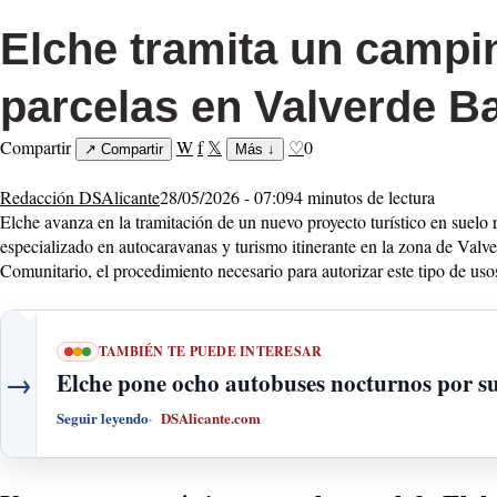
Elche tramita un campi
parcelas en Valverde B
Compartir
W
f
𝕏
♡
0
↗
Compartir
Más
↓
Redacción DSAlicante
28/05/2026 - 07:09
4 minutos de lectura
Elche avanza en la tramitación de un nuevo proyecto turístico en suelo 
especializado en autocaravanas y turismo itinerante en la zona de Valve
Comunitario, el procedimiento necesario para autorizar este tipo de uso
TAMBIÉN TE PUEDE INTERESAR
→
Elche pone ocho autobuses nocturnos por sus
Seguir leyendo
DSAlicante.com