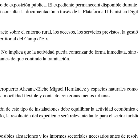
azo de exposición pública. El expediente permanecerá disponible durante 
 consultar la documentación a través de la Plataforma Urbanística Digita
to sobre el entorno rural, los accesos, los servicios previstos, la gestió
territorial del Camp d’Elx.
s. No implica que la actividad pueda comenzar de forma inmediata, sino
antes de que continúe la tramitación.
 el aeropuerto Alicante-Elche Miguel Hernández y espacios naturales com
as, movilidad flexible y contacto con zonas menos urbanas.
ón de este tipo de instalaciones debe equilibrar la actividad económica c
lo, la resolución del expediente será relevante tanto para el sector turí
sibles alegaciones y los informes sectoriales necesarios antes de resolv