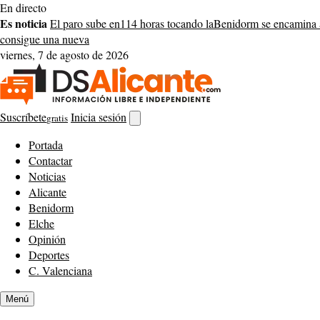
Saltar
En directo
al
Es noticia
El paro sube en
114 horas tocando la
Benidorm se encamina 
contenido
consigue una nueva
viernes, 7 de agosto de 2026
Suscríbete
Inicia sesión
gratis
Abrir
buscador
Portada
Contactar
Noticias
Alicante
Benidorm
Elche
Opinión
Deportes
C. Valenciana
Menú