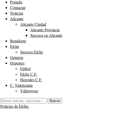
Portada
Contactar
Noticias
Alicante
Alicante Ciudad
Alicante Provincia
Sucesos en Alicante
Benidorm
Elche
Sucesos Elche
Opinión
Deportes
Fútbol
Elche C.F.
Hercules C.F.
C. Valenciana
Villajoyosa
Buscar:
Buscar
Noticias de Elche
›