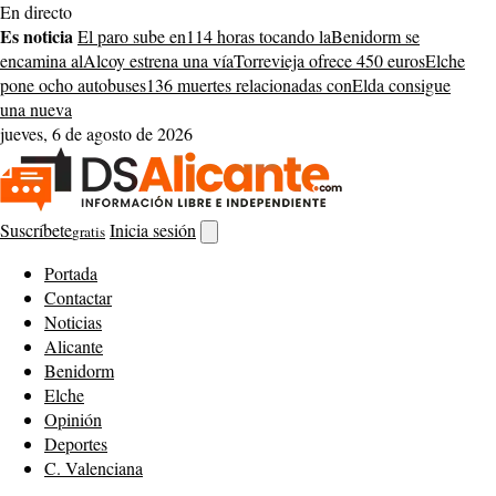
Saltar
En directo
al
Es noticia
El paro sube en
114 horas tocando la
Benidorm se
contenido
encamina al
Alcoy estrena una vía
Torrevieja ofrece 450 euros
Elche
pone ocho autobuses
136 muertes relacionadas con
Elda consigue
una nueva
jueves, 6 de agosto de 2026
Suscríbete
Inicia sesión
gratis
Abrir
buscador
Portada
Contactar
Noticias
Alicante
Benidorm
Elche
Opinión
Deportes
C. Valenciana