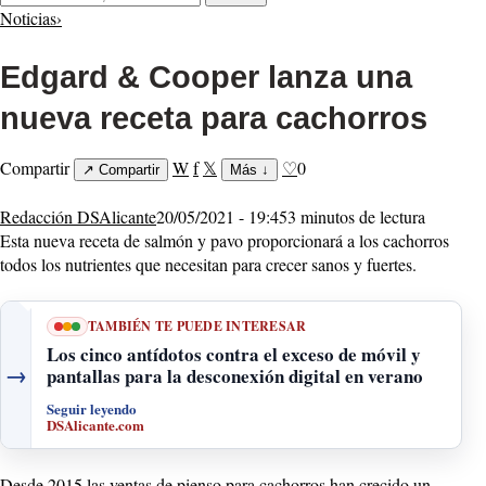
Noticias
›
Edgard & Cooper lanza una
nueva receta para cachorros
Compartir
W
f
𝕏
♡
0
↗
Compartir
Más
↓
Redacción DSAlicante
20/05/2021 - 19:45
3 minutos de lectura
Esta nueva receta de salmón y pavo proporcionará a los cachorros
todos los nutrientes que necesitan para crecer sanos y fuertes.
TAMBIÉN TE PUEDE INTERESAR
Los cinco antídotos contra el exceso de móvil y
→
pantallas para la desconexión digital en verano
Seguir leyendo
DSAlicante.com
Desde 2015 las ventas de pienso para cachorros han crecido un