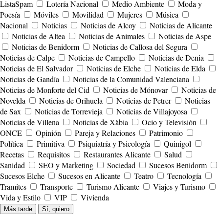
ListaSpam
Lotería Nacional
Medio Ambiente
Moda y
Poesía
Móviles
Movilidad
Mujeres
Música
Nacional
Noticias
Noticias de Alcoy
Noticias de Alicante
Noticias de Altea
Noticias de Animales
Noticias de Aspe
Noticias de Benidorm
Noticias de Callosa del Segura
Noticias de Calpe
Noticias de Campello
Noticias de Denia
Noticias de El Salvador
Noticias de Elche
Noticias de Elda
Noticias de Gandía
Noticias de la Comunidad Valenciana
Noticias de Monforte del Cid
Noticias de Mónovar
Noticias de
Novelda
Noticias de Orihuela
Noticias de Petrer
Noticias
de Sax
Noticias de Torrevieja
Noticias de Villajoyosa
Noticias de Villena
Noticias de Xàbia
Ocio y Televisión
ONCE
Opinión
Pareja y Relaciones
Patrimonio
Política
Primitiva
Psiquiatría y Psicología
Quinigol
Recetas
Requisitos
Restaurantes Alicante
Salud
Sanidad
SEO y Marketing
Sociedad
Sucesos Benidorm
Sucesos Elche
Sucesos en Alicante
Teatro
Tecnología
Tramites
Transporte
Turismo Alicante
Viajes y Turismo
Vida y Estilo
VIP
Vivienda
Más tarde
Sí, quiero