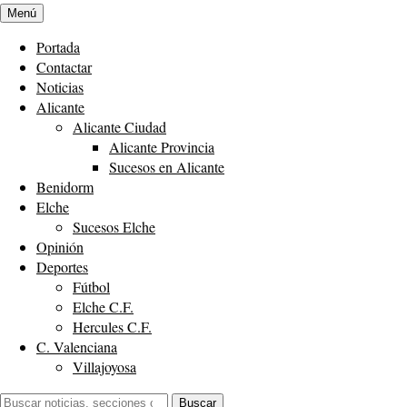
Menú
Portada
Contactar
Noticias
Alicante
Alicante Ciudad
Alicante Provincia
Sucesos en Alicante
Benidorm
Elche
Sucesos Elche
Opinión
Deportes
Fútbol
Elche C.F.
Hercules C.F.
C. Valenciana
Villajoyosa
Buscar:
Buscar