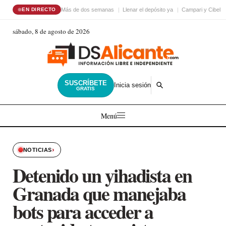
Más de dos semanas
Llenar el depósito ya
Campari y Cibele
EN DIRECTO
sábado, 8 de agosto de 2026
SUSCRÍBETE
Inicia sesión
GRATIS
Menú
›
NOTICIAS
Detenido un yihadista en
Granada que manejaba
bots para acceder a