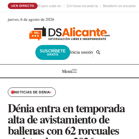
El paro sube en
114 horas tocando la
Benidorm se encamina 
EN DIRECTO
jueves, 6 de agosto de 2026
SUSCRÍBETE
Inicia sesión
GRATIS
Menú
›
NOTICIAS DE DENIA
Dénia entra en temporada
alta de avistamiento de
ballenas con 62 rorcuales