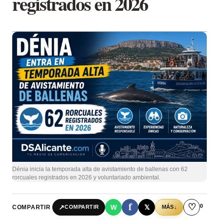
registrados en 2026
Dénia inicia la temporada alta de avistamiento de ballenas con 62
rorcuales registrados en 2026 y voluntariado ambiental.
f
♡
0
↗
W
𝕏
COMPARTIR
↓
COMPARTIR
MÁS