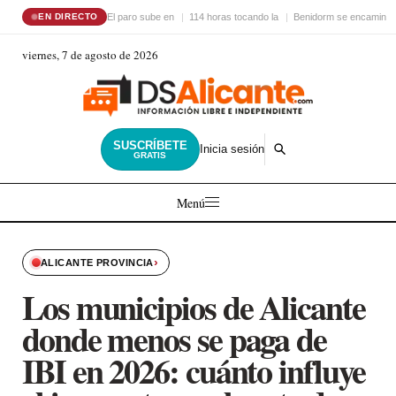
El paro sube en
114 horas tocando la
Benidorm se encamina 
EN DIRECTO
viernes, 7 de agosto de 2026
SUSCRÍBETE
Inicia sesión
GRATIS
Menú
›
ALICANTE PROVINCIA
Los municipios de Alicante
donde menos se paga de
IBI en 2026: cuánto influye