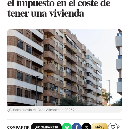
el impuesto en el coste de
tener una vivienda
¿Cuánto cuesta el IBI en Alicante en 2026?
f
♡
0
↗
W
𝕏
COMPARTIR
↓
COMPARTIR
MÁS