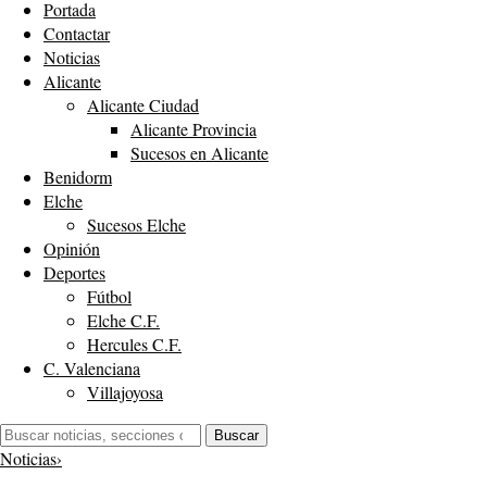
Portada
Contactar
Noticias
Alicante
Alicante Ciudad
Alicante Provincia
Sucesos en Alicante
Benidorm
Elche
Sucesos Elche
Opinión
Deportes
Fútbol
Elche C.F.
Hercules C.F.
C. Valenciana
Villajoyosa
Buscar:
Buscar
Noticias
›