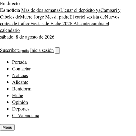
Saltar
En directo
al
Es noticia
Más de dos semanas
Llenar el depósito ya
Campari y
contenido
Cibeles de
Muere Jorge Messi, padre
El cartel sexista de
Nuevos
cortes de tráfico
Fiestas de Elche 2026:
Alicante cambia el
calendario
sábado, 8 de agosto de 2026
Suscríbete
Inicia sesión
gratis
Abrir
buscador
Portada
Contactar
Noticias
Alicante
Benidorm
Elche
Opinión
Deportes
C. Valenciana
Menú