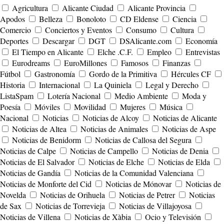
Agricultura
Alicante Ciudad
Alicante Provincia
Apodos
Belleza
Bonoloto
CD Eldense
Ciencia
Comercio
Conciertos y Eventos
Consumo
Cultura
Deportes
Descargar
DGT
DSAlicante.com
Economía
El Tiempo en Alicante
Elche .C.F.
Empleo
Entrevistas
Eurodreams
EuroMillones
Famosos
Finanzas
Fútbol
Gastronomía
Gordo de la Primitiva
Hércules CF
Historia
Internacional
La Quiniela
Legal y Derecho
ListaSpam
Lotería Nacional
Medio Ambiente
Moda y
Poesía
Móviles
Movilidad
Mujeres
Música
Nacional
Noticias
Noticias de Alcoy
Noticias de Alicante
Noticias de Altea
Noticias de Animales
Noticias de Aspe
Noticias de Benidorm
Noticias de Callosa del Segura
Noticias de Calpe
Noticias de Campello
Noticias de Denia
Noticias de El Salvador
Noticias de Elche
Noticias de Elda
Noticias de Gandía
Noticias de la Comunidad Valenciana
Noticias de Monforte del Cid
Noticias de Mónovar
Noticias de
Novelda
Noticias de Orihuela
Noticias de Petrer
Noticias
de Sax
Noticias de Torrevieja
Noticias de Villajoyosa
Noticias de Villena
Noticias de Xàbia
Ocio y Televisión