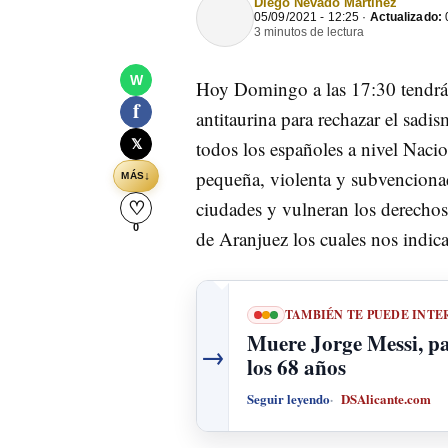
Diego Nevado Martinez
05/09/2021 - 12:25 ·
Actualizado:
0
3 minutos de lectura
W
Hoy Domingo a las 17:30 tendrá 
f
antitaurina para rechazar el sadi
𝕏
todos los españoles a nivel Naci
pequeña, violenta y subvencionada
↓
MÁS
ciudades y vulneran los derechos 
♡
0
de Aranjuez los cuales nos indica
TAMBIÉN TE PUEDE INTE
Muere Jorge Messi, pa
→
los 68 años
Seguir leyendo
DSAlicante.com