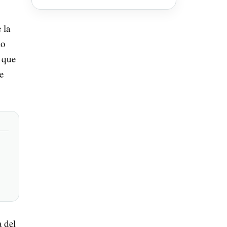
soluciona
 la
do
a que
e
 del