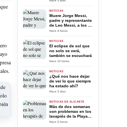
Hace 3 días
en verano
 que
NOTICIAS
Muere Jorge Messi,
padre y representante
de Leo Messi, a los 68
años
Hace 4 horas
NOTICIAS
pero
El eclipse de sol que
no solo se verá,
Mayo
también se escuchará
mpresa
Hace 12 horas
ales.
NOTICIAS
¿Qué nos hace dejar
de ver lo que siempre
ha estado ahí?
Hace 3 días
NOTICIAS DE ALICANTE
Más de dos semanas
con problemas en los
lavapiés de la Playa
de San Juan: ya
Hace 2 horas
trabajan para