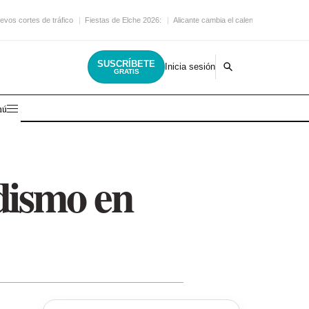
evos cortes de tráfico
Fiestas de Elche 2026:
Alicante cambia el calendario
SUSCRÍBETE
Inicia sesión
GRATIS
nú
dismo en