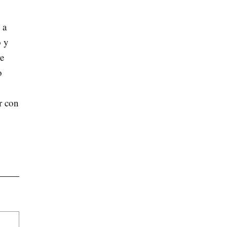
 a
o y
re
o
r con