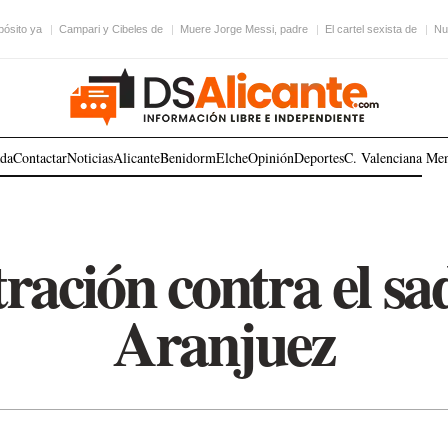
pósito ya
Campari y Cibeles de
Muere Jorge Messi, padre
El cartel sexista de
Nu
ada
Contactar
Noticias
Alicante
Benidorm
Elche
Opinión
Deportes
C. Valenciana
Me
ración contra el sa
Aranjuez