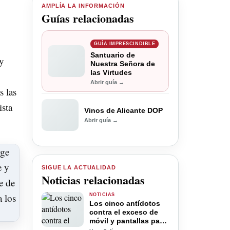
AMPLÍA LA INFORMACIÓN
Guías relacionadas
GUÍA IMPRESCINDIBLE
Santuario de
 y
Nuestra Señora de
las Virtudes
Abrir guía →
s las
ista
Vinos de Alicante DOP
Abrir guía →
SIGUE LA ACTUALIDAD
Noticias relacionadas
NOTICIAS
Los cinco antídotos
contra el exceso de
móvil y pantallas para
la desconexión digital