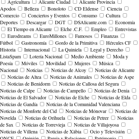
Agricultura
Alicante Ciudad
Alicante Provincia
Apodos
Belleza
Bonoloto
CD Eldense
Ciencia
Comercio
Conciertos y Eventos
Consumo
Cultura
Deportes
Descargar
DGT
DSAlicante.com
Economía
El Tiempo en Alicante
Elche .C.F.
Empleo
Entrevistas
Eurodreams
EuroMillones
Famosos
Finanzas
Fútbol
Gastronomía
Gordo de la Primitiva
Hércules CF
Historia
Internacional
La Quiniela
Legal y Derecho
ListaSpam
Lotería Nacional
Medio Ambiente
Moda y
Poesía
Móviles
Movilidad
Mujeres
Música
Nacional
Noticias
Noticias de Alcoy
Noticias de Alicante
Noticias de Altea
Noticias de Animales
Noticias de Aspe
Noticias de Benidorm
Noticias de Callosa del Segura
Noticias de Calpe
Noticias de Campello
Noticias de Denia
Noticias de El Salvador
Noticias de Elche
Noticias de Elda
Noticias de Gandía
Noticias de la Comunidad Valenciana
Noticias de Monforte del Cid
Noticias de Mónovar
Noticias de
Novelda
Noticias de Orihuela
Noticias de Petrer
Noticias
de Sax
Noticias de Torrevieja
Noticias de Villajoyosa
Noticias de Villena
Noticias de Xàbia
Ocio y Televisión
ONCE
Opinión
Pareja y Relaciones
Patrimonio