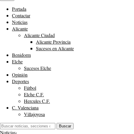
Portada
Contactar
Noticias
Alicante
Alicante Ciudad
Alicante Provincia
Sucesos en Alicante
Benidorm
Elche
Sucesos Elche
Opinión
Deportes
Fútbol
Elche C.F.
Hercules C.F.
C. Valenciana
Villajoyosa
Buscar:
Buscar
Noticias
›