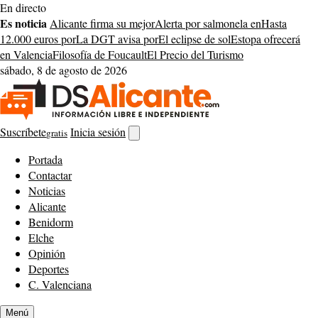
Saltar
En directo
al
Es noticia
Alicante firma su mejor
Alerta por salmonela en
Hasta
contenido
12.000 euros por
La DGT avisa por
El eclipse de sol
Estopa ofrecerá
en Valencia
Filosofía de Foucault
El Precio del Turismo
sábado, 8 de agosto de 2026
Suscríbete
Inicia sesión
gratis
Abrir
buscador
Portada
Contactar
Noticias
Alicante
Benidorm
Elche
Opinión
Deportes
C. Valenciana
Menú