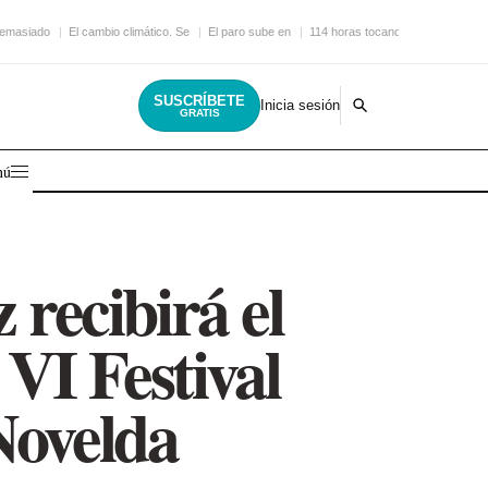
demasiado
El cambio climático. Se
El paro sube en
114 horas tocando la
SUSCRÍBETE
Inicia sesión
GRATIS
nú
 recibirá el
VI Festival
Novelda