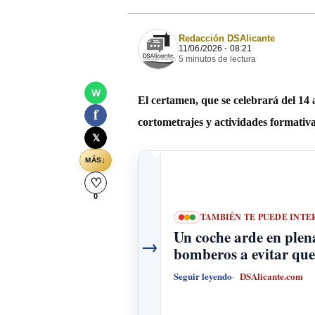
Redacción DSAlicante
11/06/2026 - 08:21
5 minutos de lectura
W
El certamen, que se celebrará del 14 a
f
cortometrajes y actividades formativa
𝕏
↓
MÁS
♡
0
TAMBIÉN TE PUEDE INTE
Un coche arde en plena
→
bomberos a evitar que 
Seguir leyendo
DSAlicante.com