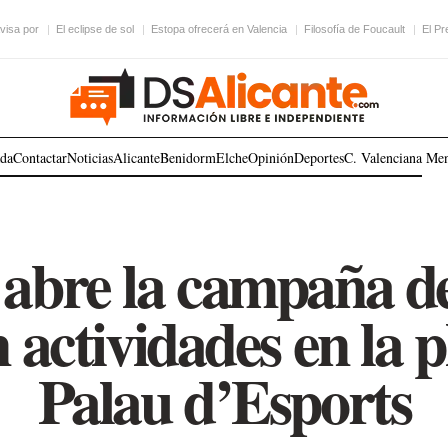
visa por
El eclipse de sol
Estopa ofrecerá en Valencia
Filosofía de Foucault
El Pr
ada
Contactar
Noticias
Alicante
Benidorm
Elche
Opinión
Deportes
C. Valenciana
Me
abre la campaña de
actividades en la p
Palau d’Esports