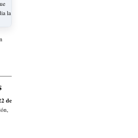
en
s
22 de
ión,