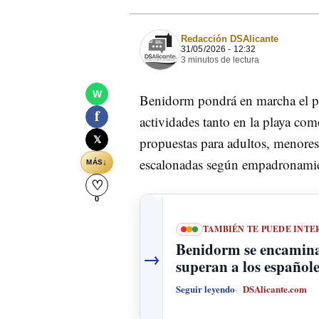
Redacción DSAlicante
31/05/2026 - 12:32
3 minutos de lectura
W
Benidorm pondrá en marcha el
f
actividades tanto en la playa com
𝕏
propuestas para adultos, menores
escalonadas según empadronami
↓
MÁS
♡
0
TAMBIÉN TE PUEDE INTE
Benidorm se encamina a
→
superan a los españole
Seguir leyendo
DSAlicante.com