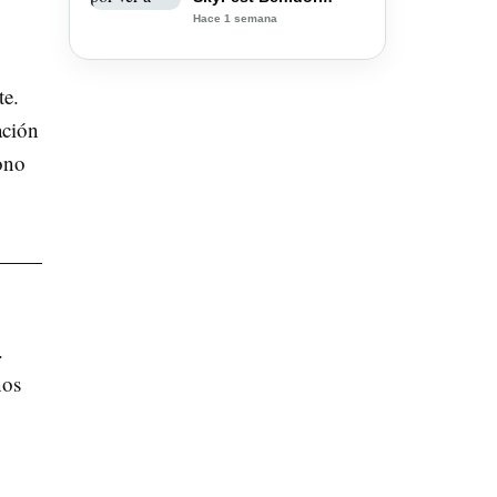
Hace 1 semana
te.
ación
bono
.
nos