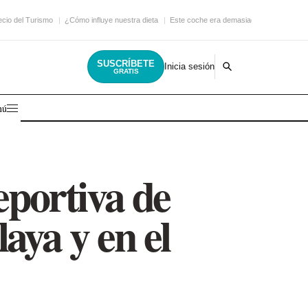
ecio del Turismo
¿Cómo influye nuestra dieta
Este coche era demasiado
SUSCRÍBETE
Inicia sesión
GRATIS
nú
portiva de
laya y en el