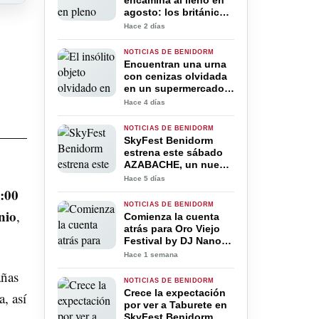
encamina al lleno en
agosto: los británicos
ya superan a los
Hace 2 días
españoles en sus
hoteles
NOTICIAS DE BENIDORM
Encuentran una urna
con cenizas olvidada
en un supermercado
de Benidorm y buscan
Hace 4 días
a sus familiares
NOTICIAS DE BENIDORM
SkyFest Benidorm
estrena este sábado
AZABACHE, un nuevo
festival que reunirá a
Hace 5 días
los referentes del
:00
flamenco urbano
NOTICIAS DE BENIDORM
nio
,
Comienza la cuenta
atrás para Oro Viejo
Festival by DJ Nano:
Benidorm se prepara
Hace 1 semana
para el gran
añas
reencuentro de la
NOTICIAS DE BENIDORM
cultura dance
Crece la expectación
, así
por ver a Taburete en
SkyFest Benidorm